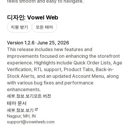
feels smooth and easy to navigate.
디자인: Vowel Web
지원 받기
모든 테마
Version 1.2.6
•
June 25, 2026
This release includes new features and
improvements focused on enhancing the storefront
experience. Highlights include Quick Order Lists, Age
Verification, RTL support, Product Tabs, Back-in-
Stock Alerts, and an updated Account Menu, along
with various bug fixes and performance
enhancements.
세부 정보 보기
모든 버전
테마 문서
세부 정보 보기
디자이너 연락처 세부 정보
Nagpur, MH, IN
support@vowelweb.com