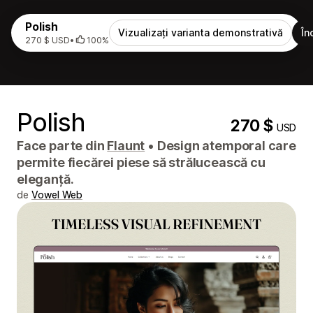
Polish
Vizualizați varianta demonstrativă
În
270 $ USD
•
100%
Polish
270 $
USD
Face parte din
Flaunt
•
Design atemporal care
permite fiecărei piese să strălucească cu
eleganță.
de
Vowel Web