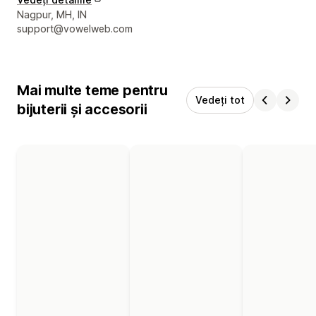
Detaliile de contact ale designerului
Nagpur, MH, IN
support@vowelweb.com
Mai multe teme pentru
Vedeți tot
bijuterii și accesorii