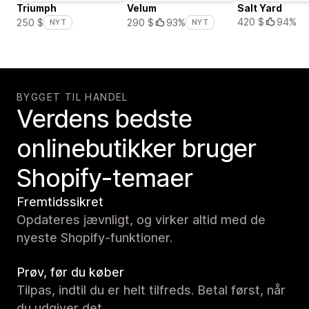
Triumph
Velum
Salt Yard
420 $
94%
250 $
290 $
93%
NYT
NYT
BYGGET TIL HANDEL
Verdens bedste
onlinebutikker bruger
Shopify-temaer
Fremtidssikret
Opdateres jævnligt, og virker altid med de
nyeste Shopify-funktioner.
Prøv, før du køber
Tilpas, indtil du er helt tilfreds. Betal først, når
du udgiver det.