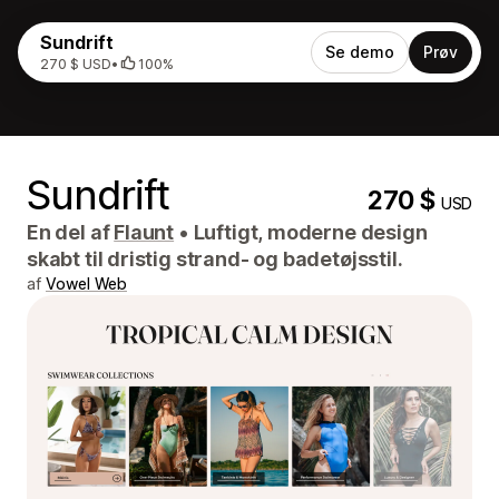
Sundrift
Se demo
Prøv
270 $ USD
•
100%
Sundrift
270 $
USD
En del af
Flaunt
•
Luftigt, moderne design
skabt til dristig strand- og badetøjsstil.
af
Vowel Web