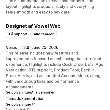
The Flaunt theme looks clean and modern. The
layout highlights products nicely and everything
feels smooth and easy to navigate.
Designet af Vowel Web
Få support
Alle temaer
Version 1.2.6
•
June 25, 2026
This release includes new features and
improvements focused on enhancing the storefront
experience. Highlights include Quick Order Lists, Age
Verification, RTL support, Product Tabs, Back-in-
Stock Alerts, and an updated Account Menu, along
with various bug fixes and performance
enhancements.
Se oplysninger
Alle versioner
Temadokumentation
Se oplysninger
Se kontaktoplysninger
Nagpur, MH, IN