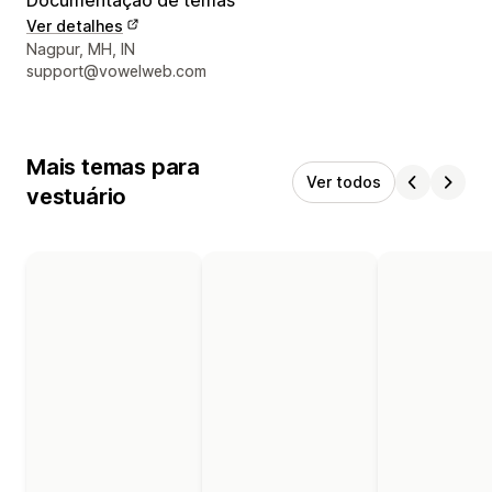
Ver detalhes
Detalhes de contacto do designer
Nagpur, MH, IN
support@vowelweb.com
Mais temas para
Ver todos
vestuário