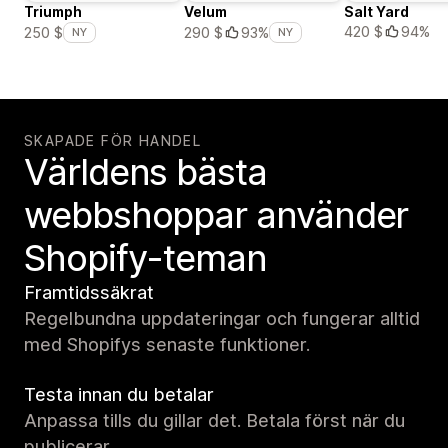
Triumph
Velum
Salt Yard
420 $
94%
250 $
290 $
93%
NY
NY
SKAPADE FÖR HANDEL
Världens bästa
webbshoppar använder
Shopify-teman
Framtidssäkrat
Regelbundna uppdateringar och fungerar alltid
med Shopifys senaste funktioner.
Testa innan du betalar
Anpassa tills du gillar det. Betala först när du
publicerar.