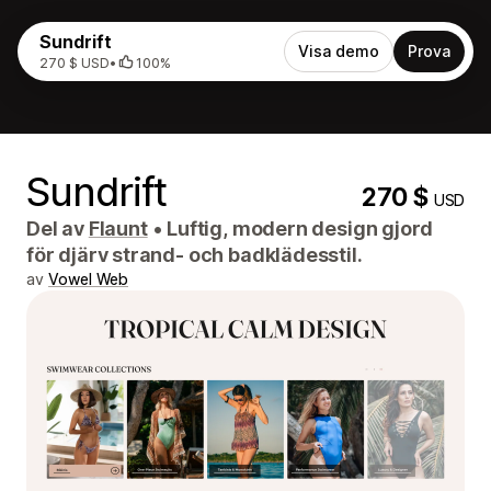
Sundrift
Visa demo
Prova
270 $ USD
•
100%
Sundrift
270 $
USD
Del av
Flaunt
•
Luftig, modern design gjord
för djärv strand- och badklädesstil.
av
Vowel Web