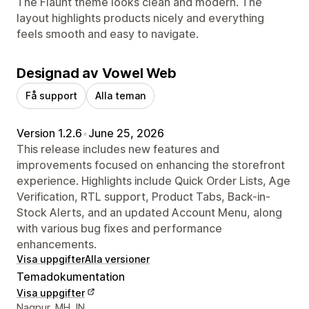
The Flaunt theme looks clean and modern. The
layout highlights products nicely and everything
feels smooth and easy to navigate.
Designad av Vowel Web
Få support
Alla teman
Version 1.2.6
•
June 25, 2026
This release includes new features and
improvements focused on enhancing the storefront
experience. Highlights include Quick Order Lists, Age
Verification, RTL support, Product Tabs, Back-in-
Stock Alerts, and an updated Account Menu, along
with various bug fixes and performance
enhancements.
Visa uppgifter
Alla versioner
Temadokumentation
Visa uppgifter
Designerns kontaktuppgifter
Nagpur, MH, IN