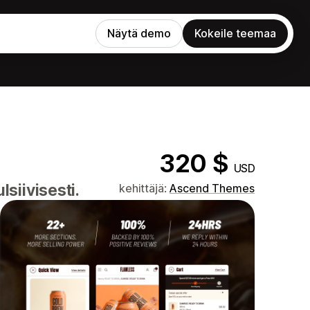
Näytä demo
Kokeile teemaa
320 $
USD
siivisesti.
kehittäjä:
Ascend Themes