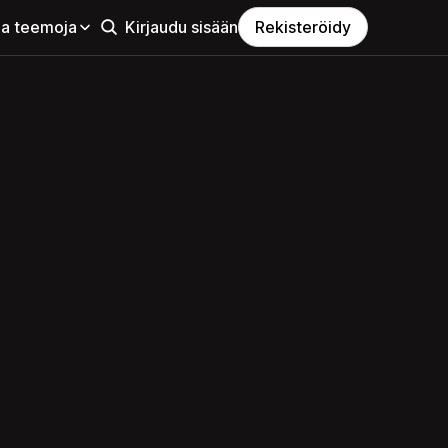
aa teemoja
Kirjaudu sisään
Rekisteröidy