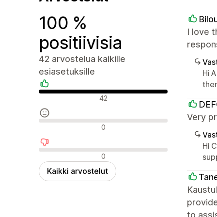
100 %
Bilo
I love 
positiivisia
respons
42 arvostelua kaikille
Vast
esiasetuksille
Hi A
the
Positiiviset arvostelut
42
DEF
Very pr
Neutraalit arvostelut
0
Vast
Hi 
Negatiiviset arvostelut
0
sup
Kaikki arvostelut
Tane
Kaustub
provide
to assi