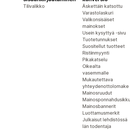
Tilivalikko
Äskettäin katsottu
Varastolaskuri
Valikonsisäiset
mainokset
Usein kysyttyä -sivu
Tuotetunnukset
Suositellut tuotteet
Ristiinmyynti
Pikakatselu
Oikealta
vasemmalle
Mukautettava
yhteydenottolomake
Mainosruudut
Mainosponnahdusikk
Mainosbannerit
Luottamusmerkit
Julkaisut lehdistössä
Iän todentaja