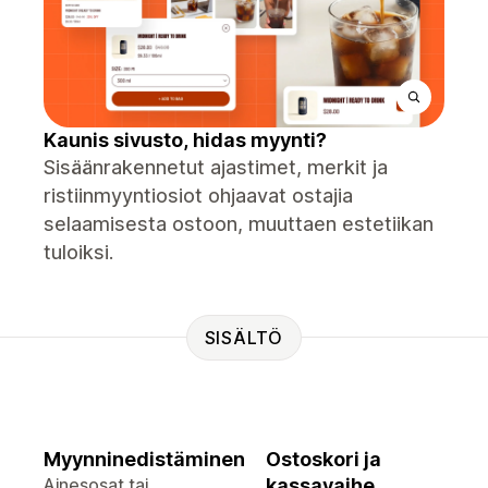
Kaunis sivusto, hidas myynti?
Sisäänrakennetut ajastimet, merkit ja
ristiinmyyntiosiot ohjaavat ostajia
selaamisesta ostoon, muuttaen estetiikan
tuloiksi.
SISÄLTÖ
Myynninedistäminen
Ostoskori ja
Ainesosat tai
kassavaihe