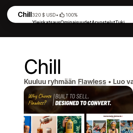
Chill
320 $ USD
•
100%
Yleiskatsaus
Ominaisuudet
Arvostelut
Tuki
Chill
Kuuluu ryhmään
Flawless
•
Luo va