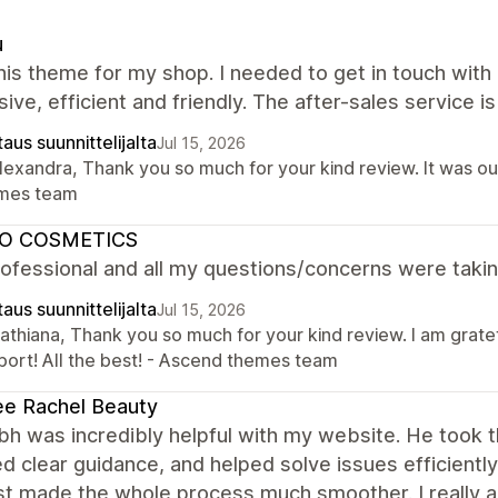
u
this theme for my shop. I needed to get in touch wi
ive, efficient and friendly. The after-sales service is
aus suunnittelijalta
Jul 15, 2026
lexandra, Thank you so much for your kind review. It was ou
mes team
O COSMETICS
ofessional and all my questions/concerns were takin
aus suunnittelijalta
Jul 15, 2026
Cathiana, Thank you so much for your kind review. I am grate
port! All the best! - Ascend themes team
e Rachel Beauty
h was incredibly helpful with my website. He took 
d clear guidance, and helped solve issues efficientl
st made the whole process much smoother. I really a