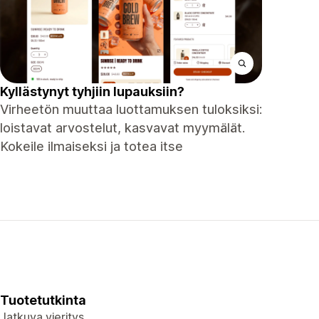
Kyllästynyt tyhjiin lupauksiin?
Virheetön muuttaa luottamuksen tuloksiksi:
loistavat arvostelut, kasvavat myymälät.
Kokeile ilmaiseksi ja totea itse
Tuotetutkinta
Jatkuva vieritys