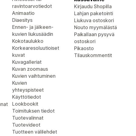
ravintoarvotiedot
Kirjaudu Shopilla
Animaatio
Lahjan paketointi
Diaesitys
Liukuva ostoskori
Ennen- ja jälkeen-
Nouto myymälästä
kuvien liukusäädin
Paikallaan pysyvä
Kokotaulukko
ostoskori
Korkearesoluutioiset
Pikaosto
kuvat
Tilauskommentit
Kuvagalleriat
Kuvan zoomaus
Kuvien vaihtuminen
Kuvien
yhteyspisteet
Käyttötiedot
Lookbookit
unat
Toimituksen tiedot
Tuotevalinnat
Tuotevideot
Tuotteen välilehdet