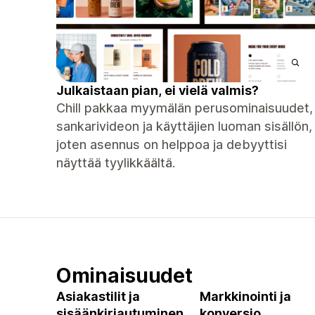
Julkaistaan ​​pian, ei vielä valmis?
Chill pakkaa myymälän perusominaisuudet,
sankarivideon ja käyttäjien luoman sisällön,
joten asennus on helppoa ja debyyttisi
näyttää tyylikkäältä.
Ominaisuudet
Asiakastilit ja
Markkinointi ja
sisäänkirjautuminen
konversio