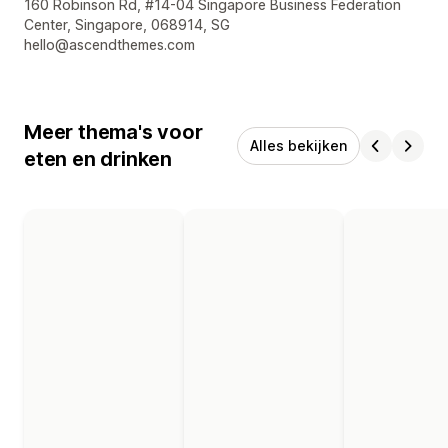
Contactgegevens ontwerper
160 Robinson Rd, #14-04 Singapore Business Federation
Center, Singapore, 068914, SG
hello@ascendthemes.com
Meer thema's voor
Alles bekijken
eten en drinken