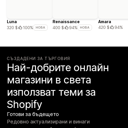
Luna
Renaissance
Amara
420 $
94%
320 $
100%
400 $
94%
НОВА
НОВА
СЪЗДАДЕНИ ЗА ТЪРГОВИЯ
Най-добрите онлайн
магазини в света
използват теми за
Shopify
Готови за бъдещето
Редовно актуализирани и винаги