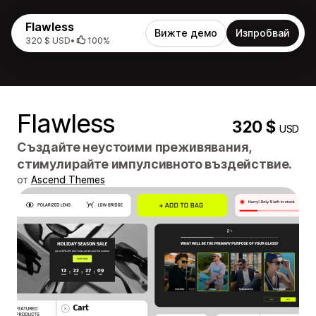
Flawless
Вижте демо
Изпробвай
320 $ USD
•
100%
Flawless
320 $
USD
Създайте неустоими преживявания,
стимулирайте импулсивното въздействие.
от
Ascend Themes