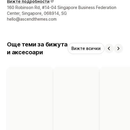
Вижте подробности
Данни за връзка с дизайнера
160 Robinson Rd, #14-04 Singapore Business Federation
Center, Singapore, 068914, SG
hello@ascendthemes.com
Още теми за бижута
Вижте всички
и аксесоари