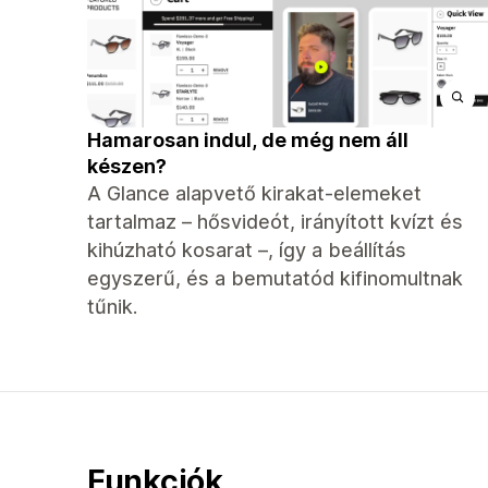
Hamarosan indul, de még nem áll
készen?
A Glance alapvető kirakat-elemeket
tartalmaz – hősvideót, irányított kvízt és
kihúzható kosarat –, így a beállítás
egyszerű, és a bemutatód kifinomultnak
tűnik.
Funkciók