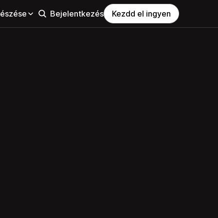
észése
Bejelentkezés
Kezdd el ingyen