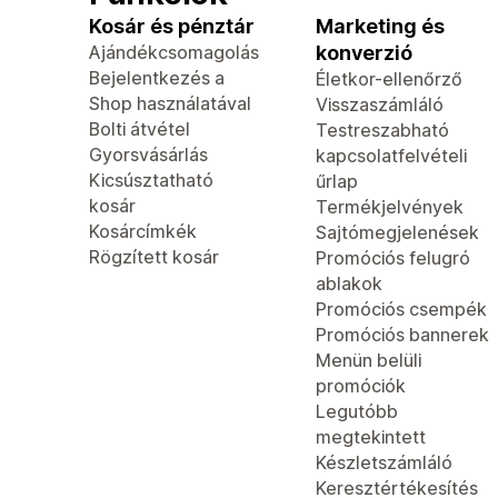
Kosár és pénztár
Marketing és
Ajándékcsomagolás
konverzió
Bejelentkezés a
Életkor-ellenőrző
Shop használatával
Visszaszámláló
Bolti átvétel
Testreszabható
Gyorsvásárlás
kapcsolatfelvételi
Kicsúsztatható
űrlap
kosár
Termékjelvények
Kosárcímkék
Sajtómegjelenések
Rögzített kosár
Promóciós felugró
ablakok
Promóciós csempék
Promóciós bannerek
Menün belüli
promóciók
Legutóbb
megtekintett
Készletszámláló
Keresztértékesítés