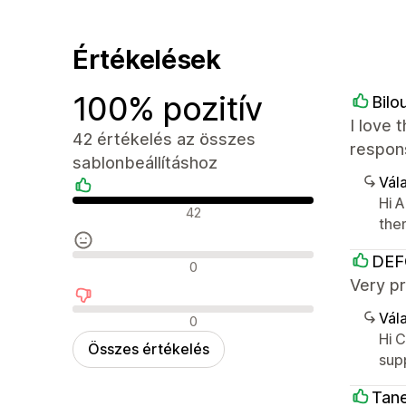
Értékelések
100% pozitív
Bilo
I love 
42 értékelés az összes
respons
sablonbeállításhoz
Vála
Hi A
Pozitív értékelések
42
the
DEF
Semleges értékelések
0
Very pr
Negatív értékelések
Vála
0
Hi 
Összes értékelés
sup
Tane