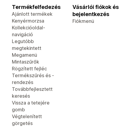
Termékfelfedezés
Vásárlói fiókok és
Ajánlott termékek
bejelentkezés
Kenyérmorzsa
Fiókmenü
Kollekcióoldal-
navigáció
Legutóbb
megtekintett
Megamenü
Mintaszűrők
Rögzített fejléc
Termékszűrés és -
rendezés
Továbbfejlesztett
keresés
Vissza a tetejére
gomb
Végtelenített
görgetés