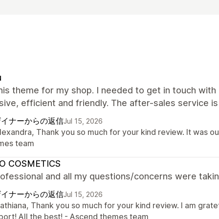
u
this theme for my shop. I needed to get in touch wi
ive, efficient and friendly. The after-sales service is
ザイナーからの返信
Jul 15, 2026
lexandra, Thank you so much for your kind review. It was ou
mes team
O COSMETICS
ofessional and all my questions/concerns were takin
ザイナーからの返信
Jul 15, 2026
Cathiana, Thank you so much for your kind review. I am grate
port! All the best! - Ascend themes team