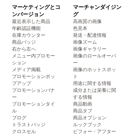
マーケティングとコ
マーチャンダイジン
ンバージョン
グ
最近表示した商品
高画質の画像
年齢認証機能
色見本
在庫カウンター
発送・配達情報
商品バッジ
画像ズーム
右から左へ
画像ギャラリー
メニュー内プロモー
画像のロールオーバ
ション
ー
メディア掲載
画像のホットスポッ
プロモーションポッ
ト
プアップ
用途に関する情報
プロモーションバナ
成分または栄養に関
ー
する情報
プロモーションタイ
商品動画
ル
商品タブ
ブログ
商品オプション
トラストバッジ
ルックブック
クロスセル
ビフォー・アフター