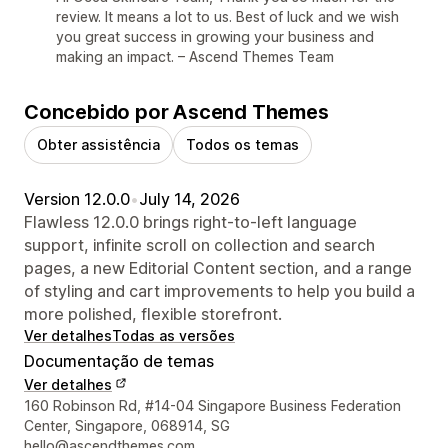
review. It means a lot to us. Best of luck and we wish
you great success in growing your business and
making an impact. – Ascend Themes Team
Concebido por Ascend Themes
Obter assistência
Todos os temas
Version 12.0.0
•
July 14, 2026
Flawless 12.0.0 brings right-to-left language
support, infinite scroll on collection and search
pages, a new Editorial Content section, and a range
of styling and cart improvements to help you build a
more polished, flexible storefront.
Ver detalhes
Todas as versões
Documentação de temas
Ver detalhes
Detalhes de contacto do designer
160 Robinson Rd, #14-04 Singapore Business Federation
Center, Singapore, 068914, SG
hello@ascendthemes.com