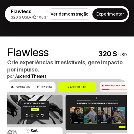
Flawless
Ver demonstração
Experimentar
320 $ USD
•
100%
Flawless
320 $
USD
Crie experiências irresistíveis, gere impacto
por impulso.
por
Ascend Themes