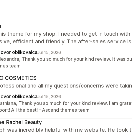
u
this theme for my shop. I needed to get in touch wi
ive, efficient and friendly. The after-sales service is
ovor oblikovalca
Jul 15, 2026
lexandra, Thank you so much for your kind review. It was ou
mes team
O COSMETICS
ofessional and all my questions/concerns were takin
ovor oblikovalca
Jul 15, 2026
Cathiana, Thank you so much for your kind review. I am grate
port! All the best! - Ascend themes team
e Rachel Beauty
h was incredibly helpful with my website. He took 