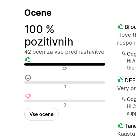
Ocene
100 %
Bilo
I love 
pozitivnih
respons
42 ocen za vse prednastavitve
Odg
Hi A
Pozitivne ocene
the
42
DEF
Nevtralne ocene
0
Very pr
Odg
Negativne ocene
0
Hi 
sup
Vse ocene
Tane
Kaustub