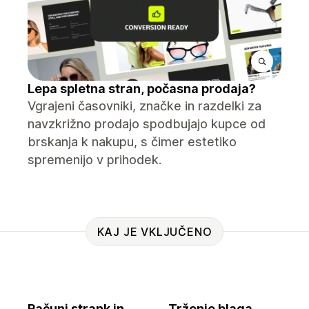
Lepa spletna stran, počasna prodaja?
Vgrajeni časovniki, značke in razdelki za
navzkrižno prodajo spodbujajo kupce od
brskanja k nakupu, s čimer estetiko
spremenijo v prihodek.
KAJ JE VKLJUČENO
Računi strank in
Trženje blaga