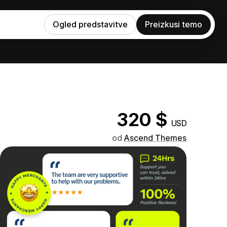
Ogled predstavitve
Preizkusi temo
320 $
USD
od
Ascend Themes