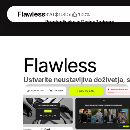
Flawless
320 $ USD
•
100%
Pregled
Funkcije
Ocene
Podpora
Flawless
Ustvarite neustavljiva doživetja, 