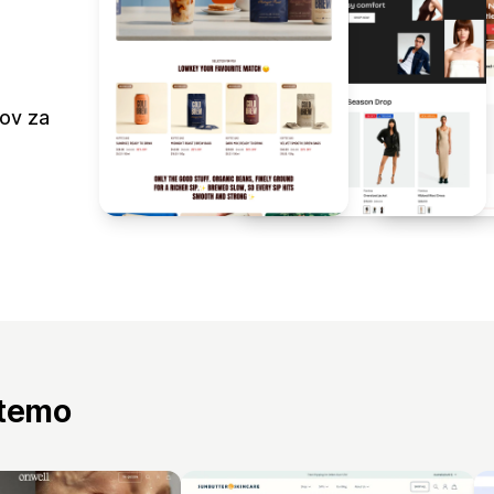
nov za
 temo