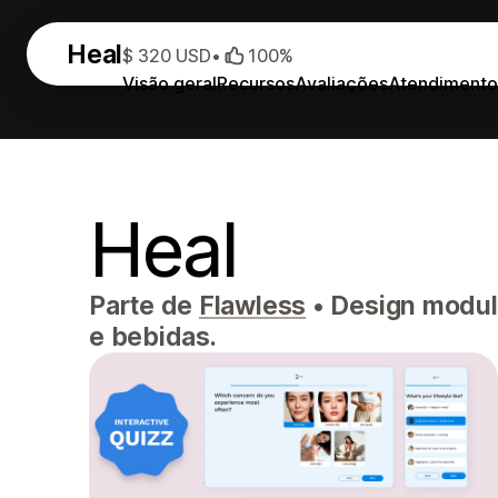
Heal
$ 320 USD
•
100%
Visão geral
Recursos
Avaliações
Atendiment
Heal
Parte de
Flawless
•
Design modula
e bebidas.