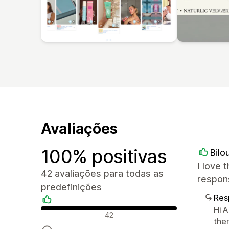
Avaliações
100% positivas
Bilo
I love 
42 avaliações para todas as
respons
predefinições
Res
Hi A
Avaliações positivas
42
the