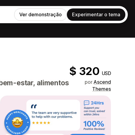
Ver demonstração
Experimentar o tema
$ 320
USD
bem-estar, alimentos
por
Ascend
Themes