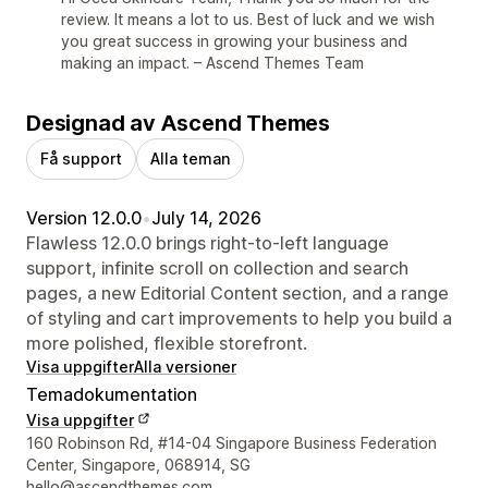
review. It means a lot to us. Best of luck and we wish
you great success in growing your business and
making an impact. – Ascend Themes Team
Designad av Ascend Themes
Få support
Alla teman
Version 12.0.0
•
July 14, 2026
Flawless 12.0.0 brings right-to-left language
support, infinite scroll on collection and search
pages, a new Editorial Content section, and a range
of styling and cart improvements to help you build a
more polished, flexible storefront.
Visa uppgifter
Alla versioner
Temadokumentation
Visa uppgifter
Designerns kontaktuppgifter
160 Robinson Rd, #14-04 Singapore Business Federation
Center, Singapore, 068914, SG
hello@ascendthemes.com