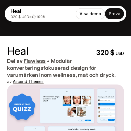
Heal
Visa demo
Prova
320 $ USD
•
100%
Heal
320 $
USD
Del av
Flawless
•
Modulär
konverteringsfokuserad design för
varumärken inom wellness, mat och dryck.
av
Ascend Themes