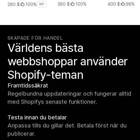
380 $
100%
400 $
98%
280 $
100%
NY
SKAPADE FÖR HANDEL
Världens bästa
webbshoppar använder
Shopify-teman
Framtidssäkrat
Regelbundna uppdateringar och fungerar alltid
med Shopifys senaste funktioner.
Testa innan du betalar
Anpassa tills du gillar det. Betala först när du
publicerar.