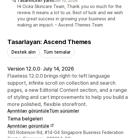
Tasarımcının yanıtı
Jun 10, 2026
Hi Océa Skincare Team, Thank you so much for the
review. It means a lot to us. Best of luck and we wish
you great success in growing your business and
making an impact. – Ascend Themes Team
Tasarlayan: Ascend Themes
Destek alın
Tüm temalar
Version 12.0.0
•
July 14, 2026
Flawless 12.0.0 brings right-to-left language
support, infinite scroll on collection and search
pages, a new Editorial Content section, and a range
of styling and cart improvements to help you build a
more polished, flexible storefront.
Ayrıntıları görüntüle
Tüm sürümler
Tema belgeleri
Ayrıntıları görüntüle
Tasarımcı iletişim bilgileri
160 Robinson Rd, #14-04 Singapore Business Federation