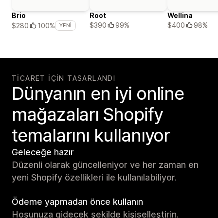
Brio
Root
Wellina
$390
99%
$400
98%
$280
100%
YENI
TICARET IÇIN TASARLANDI
Dünyanın en iyi online
mağazaları Shopify
temalarını kullanıyor
Geleceğe hazır
Düzenli olarak güncelleniyor ve her zaman en
yeni Shopify özellikleri ile kullanılabiliyor.
Ödeme yapmadan önce kullanın
Hoşunuza gidecek şekilde kişiselleştirin.