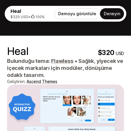
Heal
Demoyu görüntüle
Deneyin
$320 USD
•
100%
Heal
$320
USD
Bulunduğu tema:
Flawless
•
Sağlık, yiyecek ve
içecek markaları için modüler, dönüşüme
odaklı tasarım.
Geliştiren:
Ascend Themes