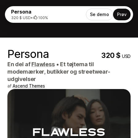
Persona
Se demo
Prøv
320 $ USD
•
100%
Persona
320 $
USD
En del af
Flawless
•
Et tøjtema til
modemærker, butikker og streetwear-
udgivelser
af
Ascend Themes