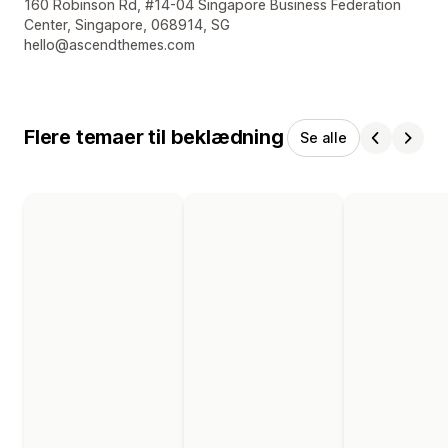
Se kontaktoplysninger
160 Robinson Rd, #14-04 Singapore Business Federation
Center, Singapore, 068914, SG
hello@ascendthemes.com
Flere temaer til beklædning
Se alle