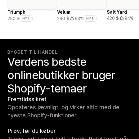
Triumph
Velum
Salt Yard
420 $
94%
250 $
290 $
93%
NYT
NYT
BYGGET TIL HANDEL
Verdens bedste
onlinebutikker bruger
Shopify-temaer
Fremtidssikret
Opdateres jævnligt, og virker altid med de
nyeste Shopify-funktioner.
Prøv, før du køber
Tilpas, indtil du er helt tilfreds. Betal først, når