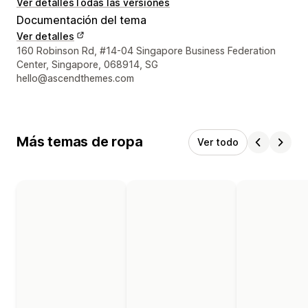
Ver detalles
Todas las versiones
Documentación del tema
Ver detalles
Detalles de contacto del diseñador
160 Robinson Rd, #14-04 Singapore Business Federation
Center, Singapore, 068914, SG
hello@ascendthemes.com
Más temas de ropa
Ver todo