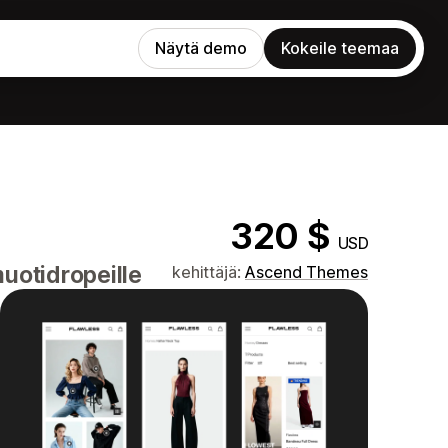
Näytä demo
Kokeile teemaa
320 $
USD
muotidropeille
kehittäjä:
Ascend Themes