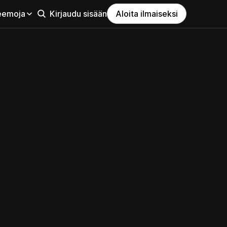
eemoja
Kirjaudu sisään
Aloita ilmaiseksi