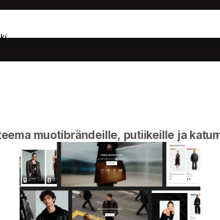
ki
eema muotibrändeille, putiikeille ja katu