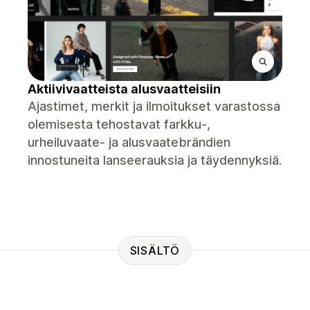
Aktiivivaatteista alusvaatteisiin
Ajastimet, merkit ja ilmoitukset varastossa
olemisesta tehostavat farkku-,
urheiluvaate- ja alusvaatebrändien
innostuneita lanseerauksia ja täydennyksiä.
SISÄLTÖ