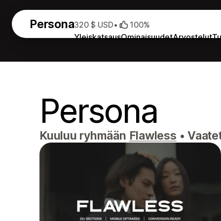
Persona
320 $ USD
•
100%
Yleiskatsaus
Ominaisuudet
Arvostelut
Tu
Persona
Kuuluu ryhmään
Flawless
•
Vaatet