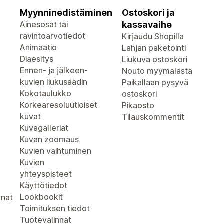
Myynninedistäminen
Ostoskori ja
Ainesosat tai
kassavaihe
ravintoarvotiedot
Kirjaudu Shopilla
Animaatio
Lahjan paketointi
Diaesitys
Liukuva ostoskori
Ennen- ja jälkeen-
Nouto myymälästä
kuvien liukusäädin
Paikallaan pysyvä
Kokotaulukko
ostoskori
Korkearesoluutioiset
Pikaosto
kuvat
Tilauskommentit
Kuvagalleriat
Kuvan zoomaus
Kuvien vaihtuminen
Kuvien
yhteyspisteet
Käyttötiedot
Lookbookit
unat
Toimituksen tiedot
Tuotevalinnat