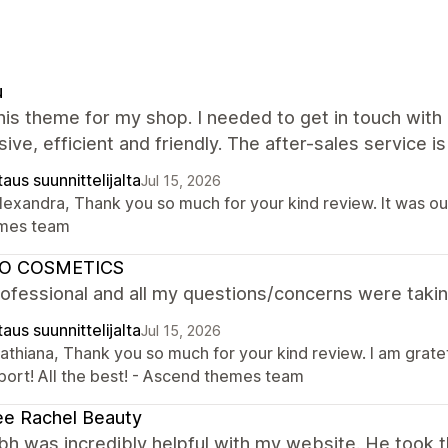
u
this theme for my shop. I needed to get in touch wi
ive, efficient and friendly. The after-sales service is
aus suunnittelijalta
Jul 15, 2026
lexandra, Thank you so much for your kind review. It was ou
mes team
O COSMETICS
ofessional and all my questions/concerns were takin
aus suunnittelijalta
Jul 15, 2026
Cathiana, Thank you so much for your kind review. I am grate
port! All the best! - Ascend themes team
e Rachel Beauty
h was incredibly helpful with my website. He took 