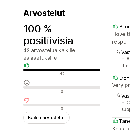
Arvostelut
100 %
Bilo
I love 
positiivisia
respons
42 arvostelua kaikille
Vast
esiasetuksille
Hi A
the
Positiiviset arvostelut
42
DEF
Very pr
Neutraalit arvostelut
0
Vast
Hi 
Negatiiviset arvostelut
0
sup
Kaikki arvostelut
Tane
Kaustub