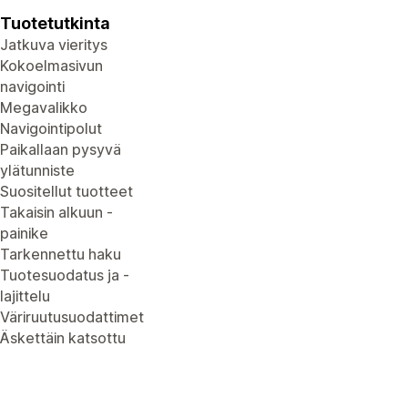
Tuotetutkinta
Jatkuva vieritys
Kokoelmasivun
navigointi
Megavalikko
Navigointipolut
Paikallaan pysyvä
ylätunniste
Suositellut tuotteet
Takaisin alkuun -
painike
Tarkennettu haku
Tuotesuodatus ja -
lajittelu
Väriruutusuodattimet
Äskettäin katsottu