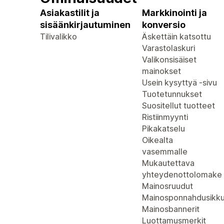
Asiakastilit ja
Markkinointi ja
sisäänkirjautuminen
konversio
Tilivalikko
Äskettäin katsottu
Varastolaskuri
Valikonsisäiset
mainokset
Usein kysyttyä -sivu
Tuotetunnukset
Suositellut tuotteet
Ristiinmyynti
Pikakatselu
Oikealta
vasemmalle
Mukautettava
yhteydenottolomake
Mainosruudut
Mainosponnahdusikk
Mainosbannerit
Luottamusmerkit