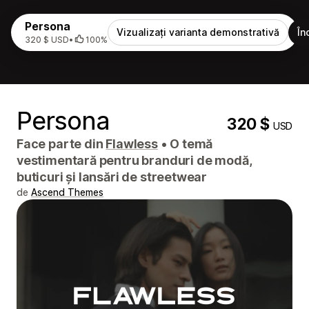
Persona
Vizualizați varianta demonstrativă
În
320 $ USD
•
100%
Persona
320 $
USD
Face parte din
Flawless
•
O temă
vestimentară pentru branduri de modă,
buticuri și lansări de streetwear
de
Ascend Themes