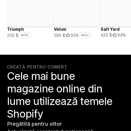
Triumph
Velum
Salt Yard
420 $
94%
250 $
290 $
93%
NOU
NOU
CREATĂ PENTRU COMERȚ
Cele mai bune
magazine online din
lume utilizează temele
Shopify
Pregătită pentru viitor