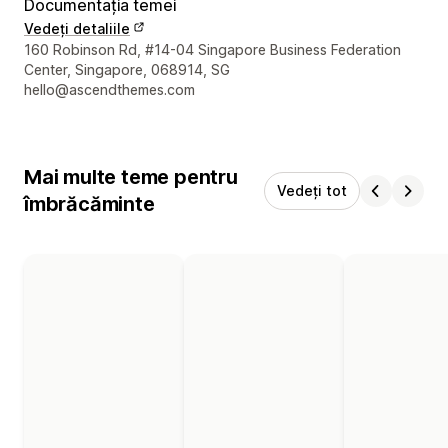
Documentația temei
Vedeți detaliile
Detaliile de contact ale designerului
160 Robinson Rd, #14-04 Singapore Business Federation
Center, Singapore, 068914, SG
hello@ascendthemes.com
Mai multe teme pentru
Vedeți tot
îmbrăcăminte