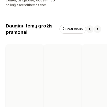
Center, Singapore, 068914, SG
hello@ascendthemes.com
Daugiau temų grožis
Žiūrėti visus
pramonei