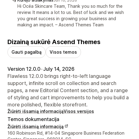
Jun 10, 2026
Hi Océa Skincare Team, Thank you so much for the
review. It means a lot to us. Best of luck and we wish
you great success in growing your business and
making an impact. – Ascend Themes Team
Dizainą sukūrė Ascend Themes
Gauti pagalbą
Visos temos
Version 12.0.0
•
July 14, 2026
Flawless 12.0.0 brings right-to-left language
support, infinite scroll on collection and search
pages, a new Editorial Content section, and a range
of styling and cart improvements to help you build a
more polished, flexible storefront.
Žiūrėti išsamią informaciją
Visos versijos
Temos dokumentacija
Žiūrėti išsamią informaciją
Kūrėjo kontaktiniai duomenys
160 Robinson Rd, #14-04 Singapore Business Federation