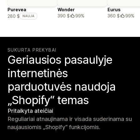
Purevea
Wonder
Eurus
390 $
99%
360 $
99%
280 $
NAUJA
SUKURTA PREKYBAI
Geriausios pasaulyje
internetinės
parduotuvės naudoja
„Shopify“ temas
Pritaikyta ateičiai
Reguliariai atnaujinama ir visada suderinama su
naujausiomis „Shopify“ funkcijomis.