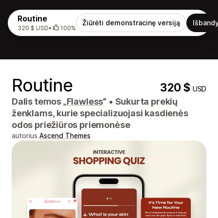
Routine
Žiūrėti demonstracinę versiją
Išbandy
320 $ USD
•
100%
Routine
320 $
USD
Dalis temos „
Flawless
“
•
Sukurta prekių
ženklams, kurie specializuojasi kasdienės
odos priežiūros priemonėse
autorius
Ascend Themes