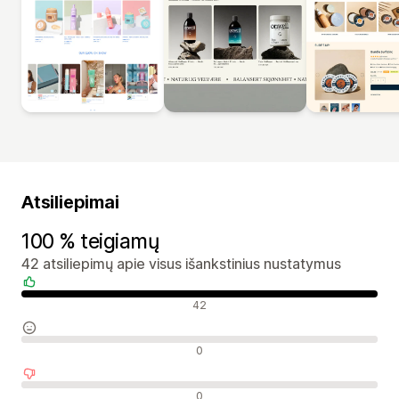
Atsiliepimai
100 % teigiamų
42 atsiliepimų apie visus išankstinius nustatymus
Teigiami atsiliepimai
42
Neutralūs atsiliepimai
0
Neigiami atsiliepimai
0