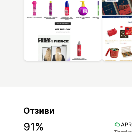
Отзиви
91%
APR