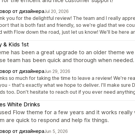
for the efficent and nice customer support!
овор от дизайнера
Jul 20, 2026
nk you for the delightful review! The team and I really app
ort that is both fast and friendly, so we're glad that we co
d with Flow down the road, just let us know! We'll be here 
 & Kids 1st
eme has been a great upgrade to an older theme we
se team has been quick and thorough when needed.
овор от дизайнера
Jun 29, 2026
nks so much for taking the time to leave a review! We're r
you - that's exactly what we hope to deliver. I'll make sure 
s too. Don't hesitate to reach out if you ever need anything
s White Drinks
sed Flow theme for a few years and it works really 
m are quick to respond and help fix things.
овор от дизайнера
Jun 5, 2026