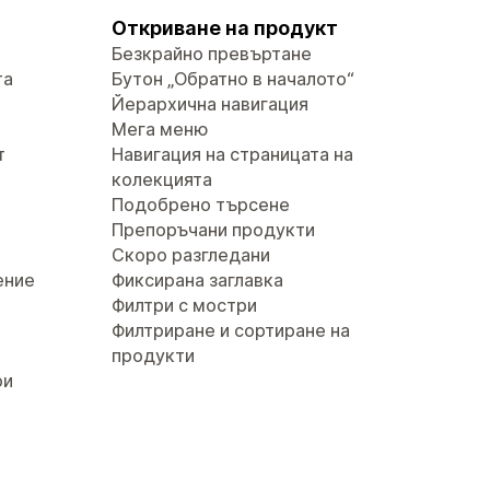
Откриване на продукт
Безкрайно превъртане
та
Бутон „Обратно в началото“
Йерархична навигация
Мега меню
т
Навигация на страницата на
колекцията
Подобрено търсене
Препоръчани продукти
Скоро разгледани
ение
Фиксирана заглавка
Филтри с мостри
Филтриране и сортиране на
продукти
ри