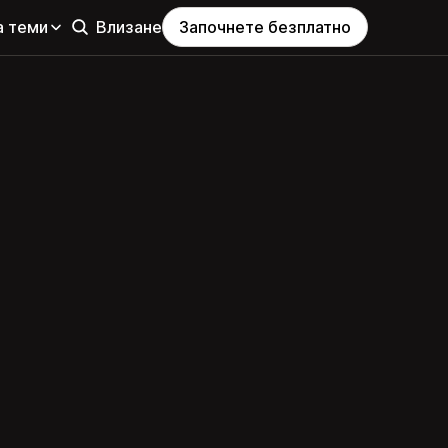
а теми
Влизане
Започнете безплатно