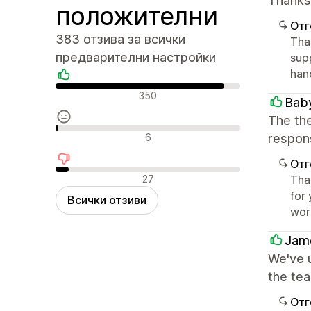
Thanks 
положителни
Отг
383 отзива за всички
Tha
предварителни настройки
supp
han
Положителни отзиви
350
Baby
The th
Неутрални отзиви
6
respon
Отг
Отрицателни отзиви
27
Tha
for 
Всички отзиви
word
Jame
We've u
the tea
Отг