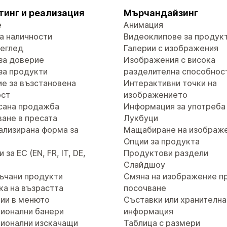
тинг и реализация
Мърчандайзинг
е
Анимация
а наличности
Видеоклипове за продук
реглед
Галерии с изображения
за доверие
Изображения с висока
за продукти
разделителна способнос
е за възстановена
Интерактивни точки на
ост
изображението
сана продажба
Информация за употреба
ане в пресата
Лукбуци
ализирана форма за
Мащабиране на изображ
т
Опции за продукта
за ЕС (EN, FR, IT, DE,
Продуктови раздели
Слайдшоу
ъчани продукти
Смяна на изображение п
ка на възрастта
посочване
ии в менюто
Съставки или хранителна
ионални банери
информация
ионални изскачащи
Таблица с размери