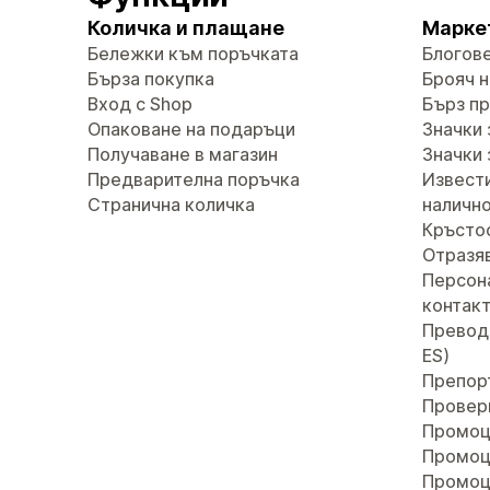
Количка и плащане
Марке
Бележки към поръчката
Блогов
Бърза покупка
Брояч н
Вход с Shop
Бърз п
Опаковане на подаръци
Значки 
Получаване в магазин
Значки 
Предварителна поръчка
Извести
Странична количка
наличн
Кръсто
Отразяв
Персон
контак
Преводи 
ES)
Препор
Провер
Промоц
Промоц
Промоц