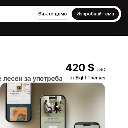
Вижте демо
Изпробвай тема
420 $
USD
 лесен за употреба
от
Eight Themes