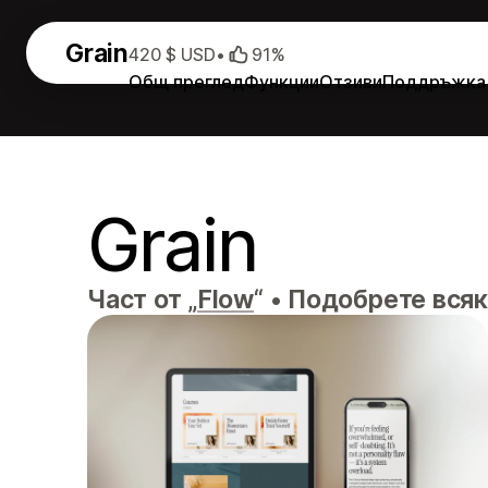
Grain
420 $ USD
•
91%
Общ преглед
Функции
Отзиви
Поддръжка
Grain
Част от „
Flow
“
•
Подобрете всяка