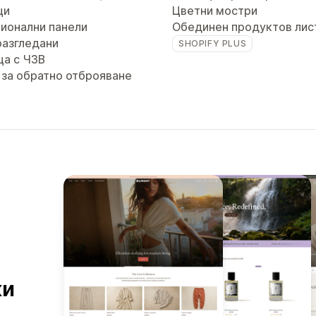
ци
Цветни мостри
ионални панели
Обединен продуктов лис
разгледани
SHOPIFY PLUS
ца с ЧЗВ
 за обратно отброяване
ки