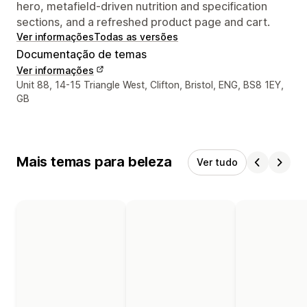
hero, metafield-driven nutrition and specification
sections, and a refreshed product page and cart.
Ver informações
Todas as versões
Documentação de temas
Ver informações
Informações de contato do designer
Unit 88, 14-15 Triangle West, Clifton, Bristol, ENG, BS8 1EY,
GB
Mais temas para beleza
Ver tudo