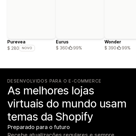
Purevea
Eurus
Wonder
$ 360
99%
$ 390
99%
$ 280
NOVO
DESENVOLVIDOS PARA O E-COMMERCE
As melhores lojas
virtuais do mundo usam
temas da Shopify
Preparado para o futuro
Recebe atualizações regulares e sempre