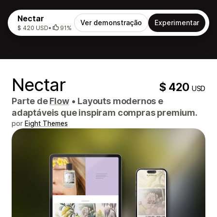
Nectar
Ver demonstração
Experimentar
$ 420 USD
•
91%
Nectar
$ 420
USD
Parte de
Flow
•
Layouts modernos e
adaptáveis ​​que inspiram compras premium.
por
Eight Themes