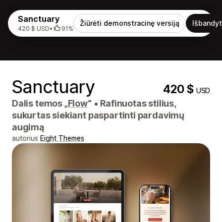
Sanctuary
Žiūrėti demonstracinę versiją
Išbandyt
420 $ USD
•
91%
Sanctuary
420 $
USD
Dalis temos „
Flow
“
•
Rafinuotas stilius,
sukurtas siekiant paspartinti pardavimų
augimą
autorius
Eight Themes