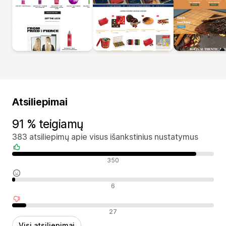
Atsiliepimai
91 % teigiamų
383 atsiliepimų apie visus išankstinius nustatymus
Teigiami atsiliepimai
350
Neutralūs atsiliepimai
6
Neigiami atsiliepimai
27
Visi atsiliepimai