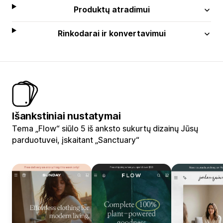
Produktų atradimui
Rinkodarai ir konvertavimui
Išankstiniai nustatymai
Tema „Flow“ siūlo 5 iš anksto sukurtų dizainų Jūsų
parduotuvei, įskaitant „Sanctuary“