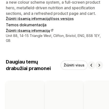
a new colour scheme system, a full-screen product
hero, metafield-driven nutrition and specification
sections, and a refreshed product page and cart.
Žiūrėti išsamią informaciją
Visos versijos
Temos dokumentacija
Žiūrėti išsamią informaciją
Kūrėjo kontaktiniai duomenys
Unit 88, 14-15 Triangle West, Clifton, Bristol, ENG, BS8 1EY,
GB
Daugiau temų
Žiūrėti visus
drabužiai pramonei