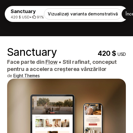
Sanctuary
Vizualizați varianta demonstrativă
Înc
420 $ USD
•
91%
Sanctuary
420 $
USD
Face parte din
Flow
•
Stil rafinat, conceput
pentru a accelera creșterea vânzărilor
de
Eight Themes