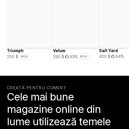
Triumph
Velum
Salt Yard
420 $
94%
250 $
290 $
93%
NOU
NOU
CREATĂ PENTRU COMERȚ
Cele mai bune
magazine online din
lume utilizează temele