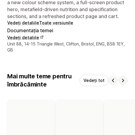
a new colour scheme system, a full-screen product
hero, metafield-driven nutrition and specification
sections, and a refreshed product page and cart.
Vedeți detaliile
Toate versiunile
Documentația temei
Vedeți detaliile
Detaliile de contact ale designerului
Unit 88, 14-15 Triangle West, Clifton, Bristol, ENG, BS8 1EY,
GB
Mai multe teme pentru
Vedeți tot
îmbrăcăminte