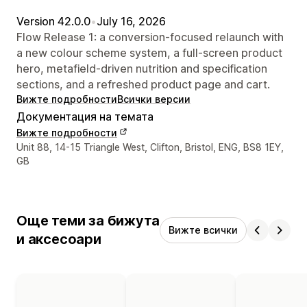
Version 42.0.0
•
July 16, 2026
Flow Release 1: a conversion-focused relaunch with
a new colour scheme system, a full-screen product
hero, metafield-driven nutrition and specification
sections, and a refreshed product page and cart.
Вижте подробности
Всички версии
Документация на темата
Вижте подробности
Данни за връзка с дизайнера
Unit 88, 14-15 Triangle West, Clifton, Bristol, ENG, BS8 1EY,
GB
Още теми за бижута
Вижте всички
и аксесоари