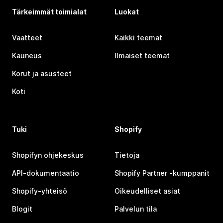
Tärkeimmät toimialat
Luokat
Vaatteet
Kaikki teemat
Kauneus
Ilmaiset teemat
Korut ja asusteet
Koti
Tuki
Shopify
Shopifyn ohjekeskus
Tietoja
API-dokumentaatio
Shopify Partner ‑kumppanit
Shopify-yhteisö
Oikeudelliset asiat
Blogit
Palvelun tila