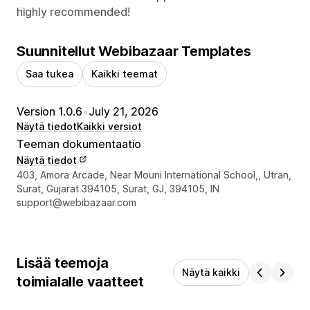
highly recommended!
Suunnitellut Webibazaar Templates
Saa tukea
Kaikki teemat
Version 1.0.6
•
July 21, 2026
Näytä tiedot
Kaikki versiot
Teeman dokumentaatio
Näytä tiedot
Suunnittelijan yhteystiedot
403, Amora Arcade, Near Mouni International School,, Utran,
Surat, Gujarat 394105, Surat, GJ, 394105, IN
support@webibazaar.com
Lisää teemoja
Näytä kaikki
toimialalle vaatteet