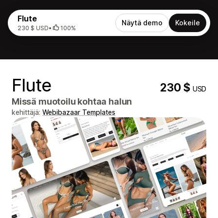
Flute
Näytä demo
Kokeile
230 $ USD
•
100%
Flute
230 $
USD
Missä muotoilu kohtaa halun
kehittäjä:
Webibazaar Templates