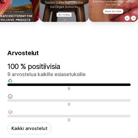
Arvostelut
100 % positiivisia
9 arvostelua kaikille esiasetuksille
Positiiviset arvostelut
9
Neutraalit arvostelut
0
Negatiiviset arvostelut
0
Kaikki arvostelut