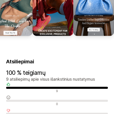
Atsiliepimai
100 % teigiamų
9 atsiliepimų apie visus išankstinius nustatymus
Teigiami atsiliepimai
9
Neutralūs atsiliepimai
0