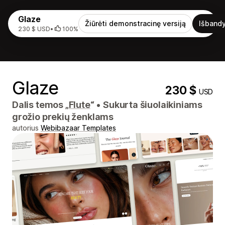
Glaze
Žiūrėti demonstracinę versiją
Išbandy
230 $ USD
•
100%
Glaze
230 $
USD
Dalis temos „
Flute
“
•
Sukurta šiuolaikiniams
grožio prekių ženklams
autorius
Webibazaar Templates