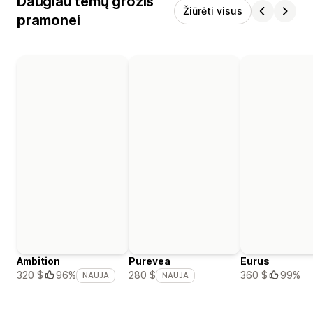
Daugiau temų grožis
Žiūrėti visus
pramonei
Ambition
Purevea
Eurus
360 $
99%
320 $
96%
280 $
NAUJA
NAUJA