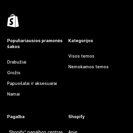
Populiariausios pramonės
Kategorijos
šakos
Visos temos
Drabužiai
Nemokamos temos
Grožis
Papuošalai ir aksesuarai
Namai
Pagalba
Shopify
„Shopify“ pagalbos centras
Apie