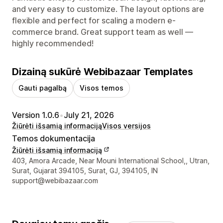
and very easy to customize. The layout options are
flexible and perfect for scaling a modern e-
commerce brand. Great support team as well —
highly recommended!
Dizainą sukūrė Webibazaar Templates
Gauti pagalbą
Visos temos
Version 1.0.6
•
July 21, 2026
Žiūrėti išsamią informaciją
Visos versijos
Temos dokumentacija
Žiūrėti išsamią informaciją
Kūrėjo kontaktiniai duomenys
403, Amora Arcade, Near Mouni International School,, Utran,
Surat, Gujarat 394105, Surat, GJ, 394105, IN
support@webibazaar.com