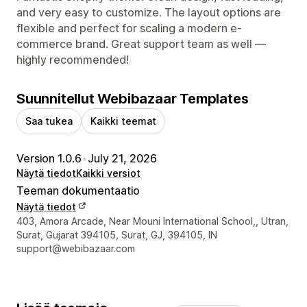
and very easy to customize. The layout options are
flexible and perfect for scaling a modern e-
commerce brand. Great support team as well —
highly recommended!
Suunnitellut Webibazaar Templates
Saa tukea
Kaikki teemat
Version 1.0.6
•
July 21, 2026
Näytä tiedot
Kaikki versiot
Teeman dokumentaatio
Näytä tiedot
Suunnittelijan yhteystiedot
403, Amora Arcade, Near Mouni International School,, Utran,
Surat, Gujarat 394105, Surat, GJ, 394105, IN
support@webibazaar.com