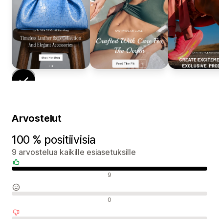
Arvostelut
100 % positiivisia
9 arvostelua kaikille esiasetuksille
Positiiviset arvostelut
9
Neutraalit arvostelut
0