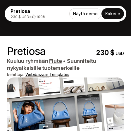
Pretiosa
Näytä demo
Kokeile
230 $ USD
•
100%
Pretiosa
230 $
USD
Kuuluu ryhmään
Flute
•
Suunniteltu
nykyaikaisille tuotemerkeille
kehittäjä:
Webibazaar Templates