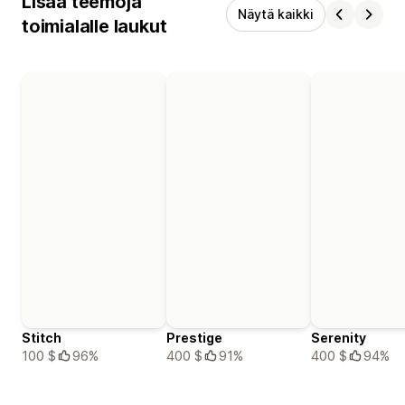
Lisää teemoja
Näytä kaikki
toimialalle laukut
Stitch
Prestige
Serenity
100 $
96%
400 $
91%
400 $
94%