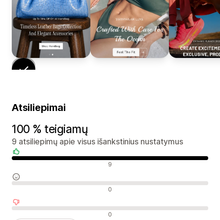
Atsiliepimai
100 % teigiamų
9 atsiliepimų apie visus išankstinius nustatymus
Teigiami atsiliepimai
9
Neutralūs atsiliepimai
0
Neigiami atsiliepimai
0