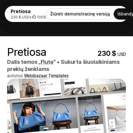
Pretiosa
Žiūrėti demonstracinę versiją
Išbandy
230 $ USD
•
100%
Pretiosa
230 $
USD
Dalis temos „
Flute
“
•
Sukurta šiuolaikiniams
prekių ženklams
autorius
Webibazaar Templates