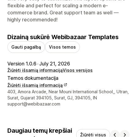
flexible and perfect for scaling a modern e-
commerce brand. Great support team as well —
highly recommended!
Dizainą sukūrė Webibazaar Templates
Gauti pagalbą
Visos temos
Version 1.0.6
•
July 21, 2026
Žiūrėti išsamią informaciją
Visos versijos
Temos dokumentacija
Žiūrėti išsamią informaciją
Kūrėjo kontaktiniai duomenys
403, Amora Arcade, Near Mouni International School,, Utran,
Surat, Gujarat 394105, Surat, GJ, 394105, IN
support@webibazaar.com
Daugiau temų krepšiai
Žiūrėti visus