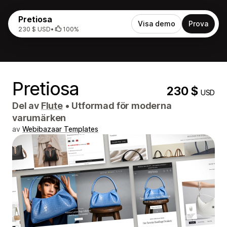
Pretiosa
Visa demo
Prova
230 $ USD
•
100%
Pretiosa
230 $
USD
Del av
Flute
•
Utformad för moderna
varumärken
av
Webibazaar Templates