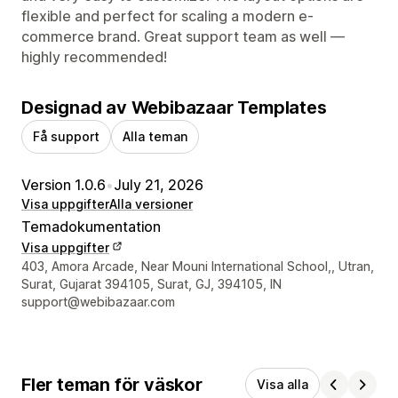
flexible and perfect for scaling a modern e-
commerce brand. Great support team as well —
highly recommended!
Designad av Webibazaar Templates
Få support
Alla teman
Version 1.0.6
•
July 21, 2026
Visa uppgifter
Alla versioner
Temadokumentation
Visa uppgifter
Designerns kontaktuppgifter
403, Amora Arcade, Near Mouni International School,, Utran,
Surat, Gujarat 394105, Surat, GJ, 394105, IN
support@webibazaar.com
Fler teman för väskor
Visa alla