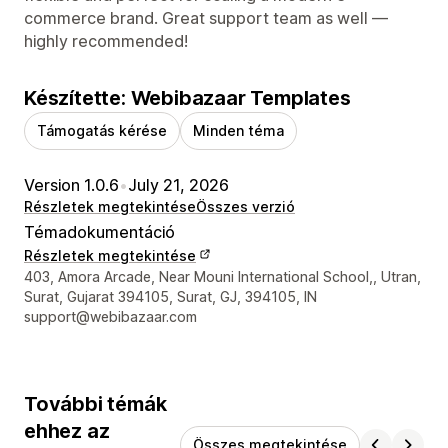
commerce brand. Great support team as well —
highly recommended!
Készítette: Webibazaar Templates
Támogatás kérése
Minden téma
Version 1.0.6
•
July 21, 2026
Részletek megtekintése
Összes verzió
Témadokumentáció
Részletek megtekintése
Dizájner kapcsolattartási adatai
403, Amora Arcade, Near Mouni International School,, Utran,
Surat, Gujarat 394105, Surat, GJ, 394105, IN
support@webibazaar.com
További témák
ehhez az
Összes megtekintése