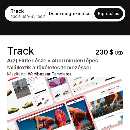
Track
Demó megtekintése
Kipróbálás
230 $ USD
•
100%
Track
230 $
USD
A(z)
Flute
része
•
Ahol minden lépés
találkozik a tökéletes tervezéssel
Készítette:
Webibazaar Templates