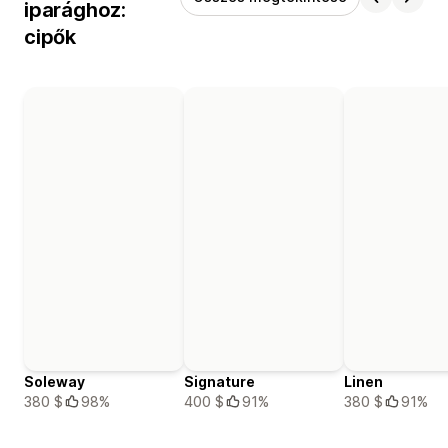
iparághoz:
cipők
Soleway
Signature
Linen
380 $
98%
400 $
91%
380 $
91%