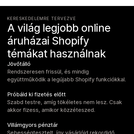
KERESKEDELEMRE TERVEZVE
A világ legjobb online
áruházai Shopify
témákat használnak
Jövőtálló
Rendszeresen frissül, és mindig
együttműködik a legújabb Shopify funkciókkal.
Próbáld ki fizetés előtt
Szabd testre, amíg tökéletes nem lesz. Csak
akkor fizess, amikor közzéteszed.
Villámgyors pénztár
Sebességtesztelt, így vásárlóid rekordidő