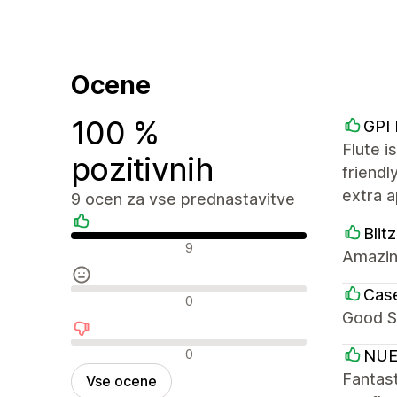
Ocene
100 %
GPI
Flute i
pozitivnih
friendl
extra a
9 ocen za vse prednastavitve
Blit
Pozitivne ocene
9
Amazin
Cas
Nevtralne ocene
0
Good S
Negativne ocene
0
NUE
Fantast
Vse ocene