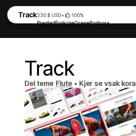
Track
230 $ USD
•
100%
Pregled
Funkcije
Ocene
Podpora
Track
Del teme
Flute
•
Kjer se vsak kora