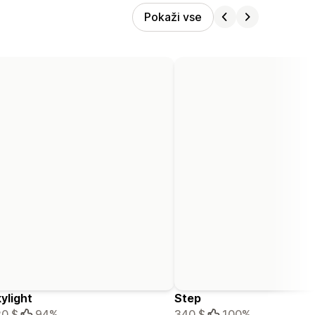
Pokaži vse
ylight
Step
0 $
94%
340 $
100%