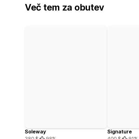
Več tem za obutev
Soleway
Signature
380 $
98%
400 $
91%