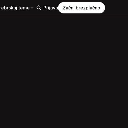
rebrskaj teme
Prijava
Začni brezplačno