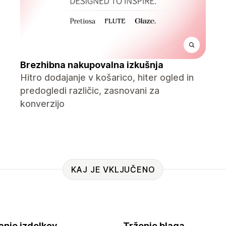
Brezhibna nakupovalna izkušnja
Hitro dodajanje v košarico, hiter ogled in
predogledi različic, zasnovani za
konverzijo
KAJ JE VKLJUČENO
anje izdelkov
Trženje blaga