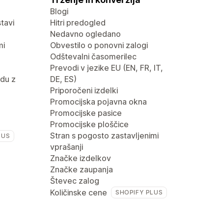
Blogi
tavi
Hitri predogled
Nedavno ogledano
mi
Obvestilo o ponovni zalogi
Odštevalni časomerilec
Prevodi v jezike EU (EN, FR, IT,
du z
DE, ES)
Priporočeni izdelki
Promocijska pojavna okna
Promocijske pasice
Promocijske ploščice
Stran s pogosto zastavljenimi
LUS
vprašanji
Značke izdelkov
Značke zaupanja
Števec zalog
Količinske cene
SHOPIFY PLUS