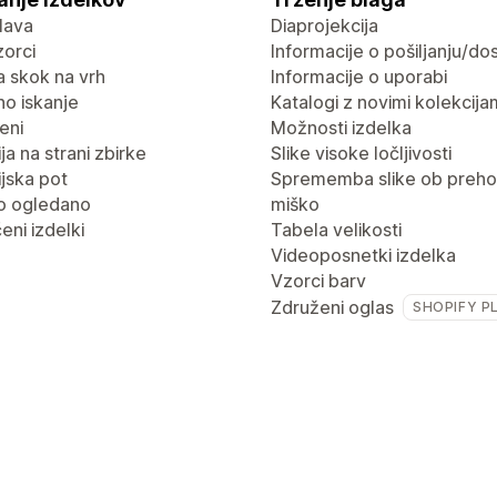
lava
Diaprojekcija
vzorci
Informacije o pošiljanju/dos
 skok na vrh
Informacije o uporabi
no iskanje
Katalogi z novimi kolekcija
eni
Možnosti izdelka
ja na strani zbirke
Slike visoke ločljivosti
jska pot
Sprememba slike ob preho
o ogledano
miško
eni izdelki
Tabela velikosti
Videoposnetki izdelka
Vzorci barv
Združeni oglas
SHOPIFY P