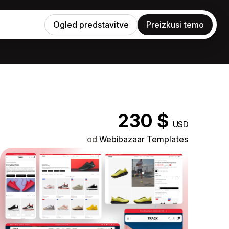
Ogled predstavitve
Preizkusi temo
230 $
USD
od
Webibazaar Templates