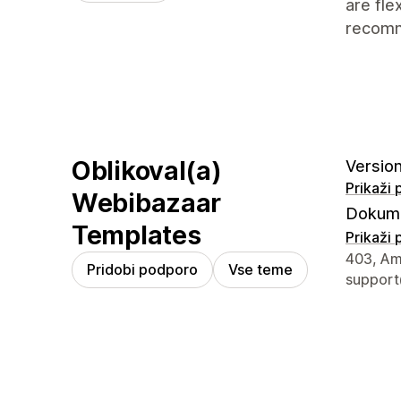
are fle
recom
Oblikoval(a)
Version
Prikaži
Webibazaar
Dokume
Templates
Prikaži
Podatki 
403, Amo
Pridobi podporo
Vse teme
suppor