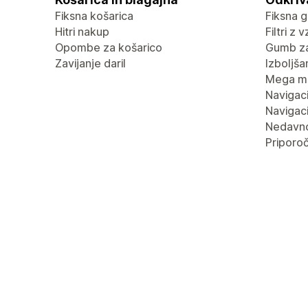
Fiksna košarica
Fiksna g
Hitri nakup
Filtri z 
Opombe za košarico
Gumb za
Zavijanje daril
Izboljša
Mega m
Navigaci
Navigaci
Nedavn
Priporoč