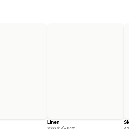
Linen
Sk
380 $
91%
42