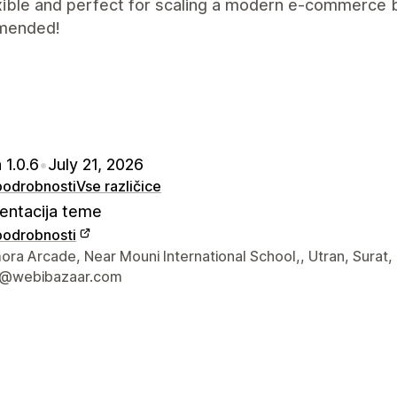
xible and perfect for scaling a modern e-commerce 
mended!
 1.0.6
•
July 21, 2026
 podrobnosti
Vse različice
ntacija teme
 podrobnosti
za stik z oblikovalcem
ra Arcade, Near Mouni International School,, Utran, Surat,
t@webibazaar.com