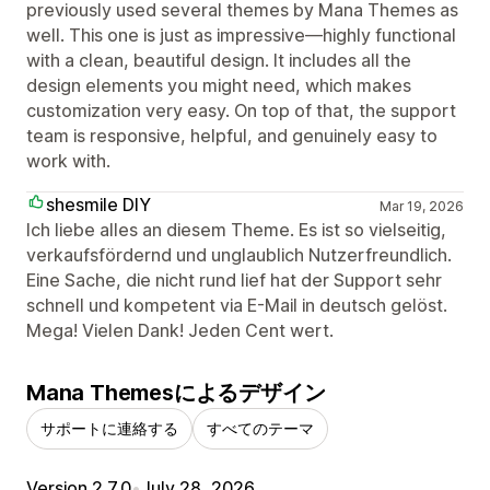
previously used several themes by Mana Themes as
well. This one is just as impressive—highly functional
with a clean, beautiful design. It includes all the
design elements you might need, which makes
customization very easy. On top of that, the support
team is responsive, helpful, and genuinely easy to
work with.
shesmile DIY
Mar 19, 2026
Ich liebe alles an diesem Theme. Es ist so vielseitig,
verkaufsfördernd und unglaublich Nutzerfreundlich.
Eine Sache, die nicht rund lief hat der Support sehr
schnell und kompetent via E-Mail in deutsch gelöst.
Mega! Vielen Dank! Jeden Cent wert.
Mana Themesによるデザイン
サポートに連絡する
すべてのテーマ
Version 2.7.0
•
July 28, 2026