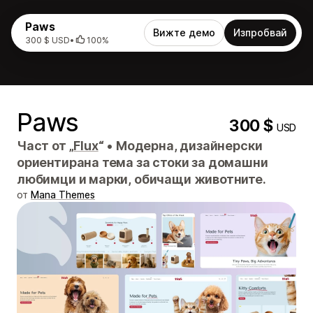
Paws
Вижте демо
Изпробвай
300 $ USD
•
100%
Paws
300 $
USD
Част от „
Flux
“
•
Модерна, дизайнерски
ориентирана тема за стоки за домашни
любимци и марки, обичащи животните.
от
Mana Themes