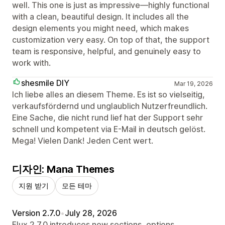
well. This one is just as impressive—highly functional
with a clean, beautiful design. It includes all the
design elements you might need, which makes
customization very easy. On top of that, the support
team is responsive, helpful, and genuinely easy to
work with.
shesmile DIY
Mar 19, 2026
Ich liebe alles an diesem Theme. Es ist so vielseitig,
verkaufsfördernd und unglaublich Nutzerfreundlich.
Eine Sache, die nicht rund lief hat der Support sehr
schnell und kompetent via E-Mail in deutsch gelöst.
Mega! Vielen Dank! Jeden Cent wert.
디자인: Mana Themes
지원 받기
모든 테마
Version 2.7.0
•
July 28, 2026
Flux 2.7.0 introduces new sections, options,