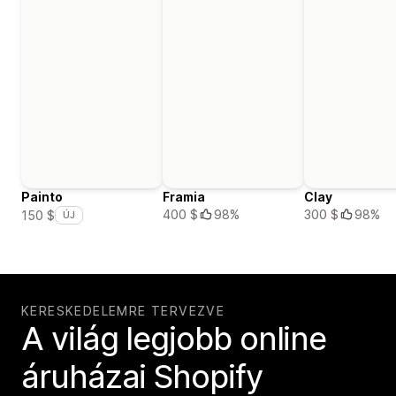
Painto
Framia
Clay
400 $
98%
300 $
98%
150 $
ÚJ
KERESKEDELEMRE TERVEZVE
A világ legjobb online
áruházai Shopify