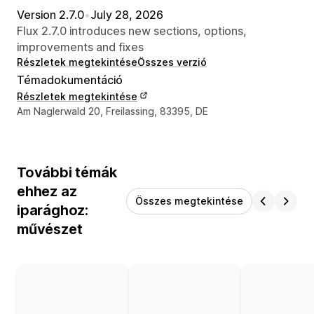
Version 2.7.0
•
July 28, 2026
Flux 2.7.0 introduces new sections, options,
improvements and fixes
Részletek megtekintése
Összes verzió
Témadokumentáció
Részletek megtekintése
Dizájner kapcsolattartási adatai
Am Naglerwald 20, Freilassing, 83395, DE
További témák
ehhez az
Összes megtekintése
iparághoz:
művészet