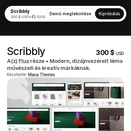
Scribbly
Demó megtekintése
Kipróbálás
300 $ USD
•
100%
Scribbly
300 $
USD
A(z)
Flux
része
•
Modern, dizájnvezérelt téma
művészeti és kreatív márkáknak.
Készítette:
Mana Themes