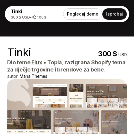
Tinki
Pogledaj demo
Isprobaj
300 $ USD
•
100%
Tinki
300 $
USD
Dio teme
Flux
•
Topla, razigrana Shopify tema
za dječje trgovine i brendove za bebe.
autor:
Mana Themes