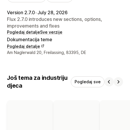
Version 2.7.0
•
July 28, 2026
Flux 2.7.0 introduces new sections, options,
improvements and fixes
Pogledaj detalje
Sve verzije
Dokumentacija teme
Pogledaj detalje
Podaci za kontakt dizajnera
Am Naglerwald 20, Freilassing, 83395, DE
Još tema za industriju
Pogledaj sve
djeca