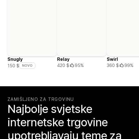
Snugly
Relay
Swirl
420 $
95%
360 $
99%
150 $
NOVO
ZAMIŠLJENO ZA TRGOVINU
Najbolje svjetske
internetske trgovine
upotrebljavaju teme za