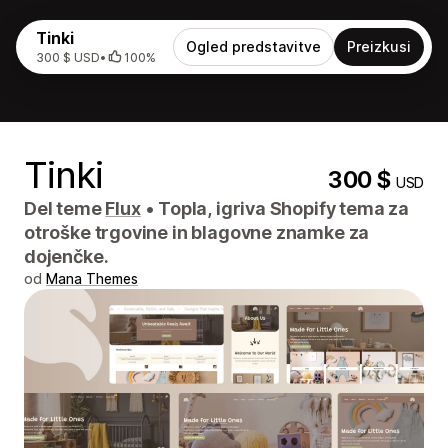
Tinki
Ogled predstavitve
Preizkusi
300 $ USD
•
100%
Tinki
300 $
USD
Del teme
Flux
•
Topla, igriva Shopify tema za
otroške trgovine in blagovne znamke za
dojenčke.
od
Mana Themes