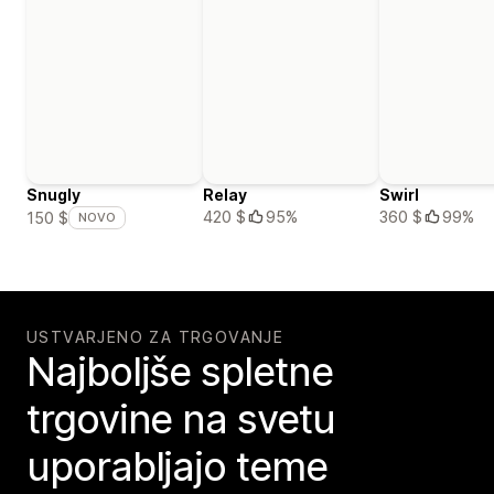
Snugly
Relay
Swirl
420 $
95%
360 $
99%
150 $
NOVO
USTVARJENO ZA TRGOVANJE
Najboljše spletne
trgovine na svetu
uporabljajo teme