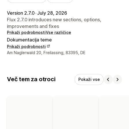
Version 2.7.0
•
July 28, 2026
Flux 2.7.0 introduces new sections, options,
improvements and fixes
Prikaži podrobnosti
Vse različice
Dokumentacija teme
Prikaži podrobnosti
Podatki za stik z oblikovalcem
Am Naglerwald 20, Freilassing, 83395, DE
Več tem za otroci
Pokaži vse