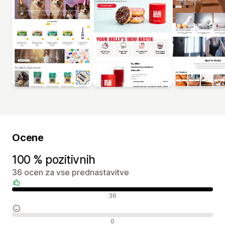
Ocene
100 % pozitivnih
36 ocen za vse prednastavitve
Pozitivne ocene
36
Nevtralne ocene
0