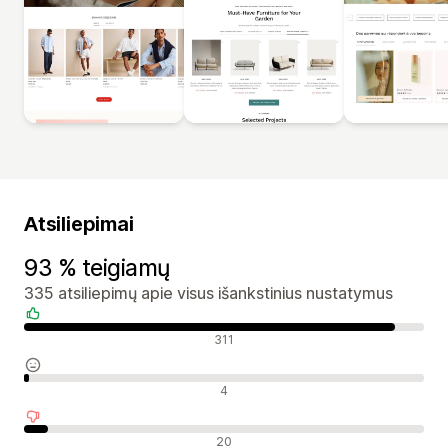
Atsiliepimai
93 % teigiamų
335 atsiliepimų apie visus išankstinius nustatymus
Teigiami atsiliepimai
311
Neutralūs atsiliepimai
4
Neigiami atsiliepimai
20