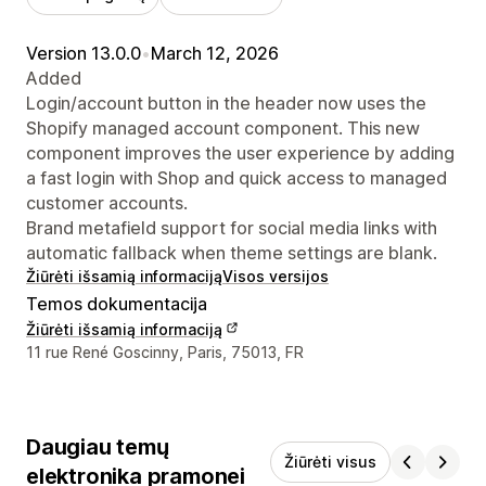
Version 13.0.0
•
March 12, 2026
Added
Login/account button in the header now uses the
Shopify managed account component. This new
component improves the user experience by adding
a fast login with Shop and quick access to managed
customer accounts.
Brand metafield support for social media links with
automatic fallback when theme settings are blank.
Žiūrėti išsamią informaciją
Visos versijos
Temos dokumentacija
Žiūrėti išsamią informaciją
Kūrėjo kontaktiniai duomenys
11 rue René Goscinny, Paris, 75013, FR
Daugiau temų
Žiūrėti visus
elektronika pramonei