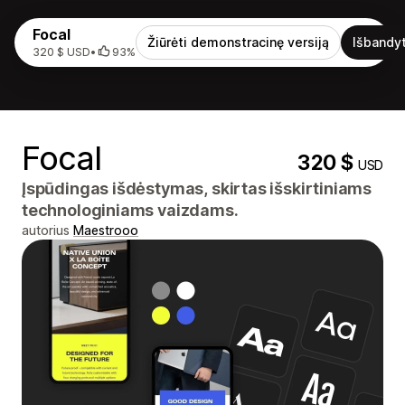
Focal
Žiūrėti demonstracinę versiją
Išbandyt
320 $ USD
•
93%
Focal
320 $
USD
Įspūdingas išdėstymas, skirtas išskirtiniams
technologiniams vaizdams.
autorius
Maestrooo