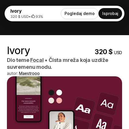
Ivory
Pogledaj demo
Isprobaj
320 $ USD
•
93%
Ivory
320 $
USD
Dio teme
Focal
•
Čista mreža koja uzdiže
suvremenu modu.
autor:
Maestrooo