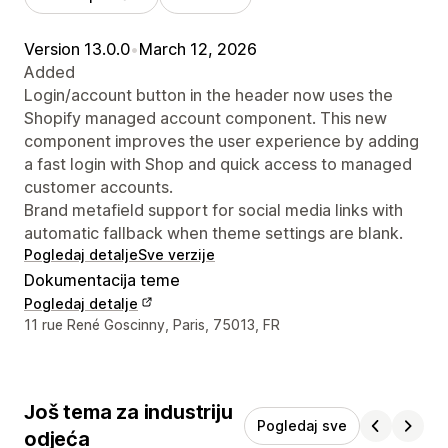
Version 13.0.0
•
March 12, 2026
Added
Login/account button in the header now uses the
Shopify managed account component. This new
component improves the user experience by adding
a fast login with Shop and quick access to managed
customer accounts.
Brand metafield support for social media links with
automatic fallback when theme settings are blank.
Pogledaj detalje
Sve verzije
Dokumentacija teme
Pogledaj detalje
Podaci za kontakt dizajnera
11 rue René Goscinny, Paris, 75013, FR
Još tema za industriju
Pogledaj sve
odjeća