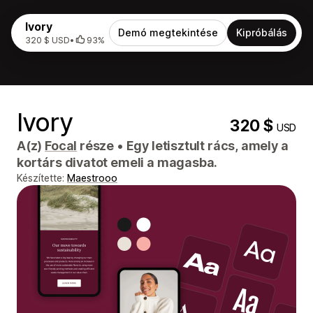
Ivory
Demó megtekintése
Kipróbálás
320 $ USD
•
93%
Ivory
320 $
USD
A(z)
Focal
része
•
Egy letisztult rács, amely a
kortárs divatot emeli a magasba.
Készítette:
Maestrooo