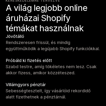
KERESKEDELEMRE TERVEZVE
A világ legjobb online
áruházai Shopify
témákat használnak
Jövőtálló
Rendszeresen frissül, és mindig
együttműködik a legújabb Shopify funkciókkal.
Próbáld ki fizetés előtt
Szabd testre, amíg tökéletes nem lesz. Csak
akkor fizess, amikor közzéteszed.
Villámgyors pénztár
Sebességtesztelt, így vásárlóid rekordidő
alatt fizethetnek a pénztárnál.