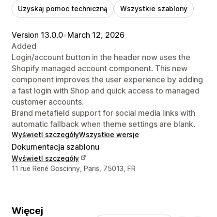
Uzyskaj pomoc techniczną
Wszystkie szablony
Version 13.0.0
•
March 12, 2026
Added
Login/account button in the header now uses the
Shopify managed account component. This new
component improves the user experience by adding
a fast login with Shop and quick access to managed
customer accounts.
Brand metafield support for social media links with
automatic fallback when theme settings are blank.
Wyświetl szczegóły
Wszystkie wersje
Dokumentacja szablonu
Wyświetl szczegóły
Dane kontaktowe projektanta
11 rue René Goscinny, Paris, 75013, FR
Więcej