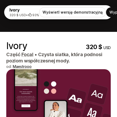
Ivory
Wyświetl wersję demonstracyjną
Wyp
320 $ USD
•
93%
Ivory
320 $
USD
Część
Focal
•
Czysta siatka, która podnosi
poziom współczesnej mody.
od:
Maestrooo