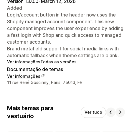
Version 13.0.0
•
March 12, 2026
Added
Login/account button in the header now uses the
Shopify managed account component. This new
component improves the user experience by adding
a fast login with Shop and quick access to managed
customer accounts.
Brand metafield support for social media links with
automatic fallback when theme settings are blank.
Ver informações
Todas as versões
Documentação de temas
Ver informações
Informações de contato do designer
11 rue René Goscinny, Paris, 75013, FR
Mais temas para
Ver tudo
vestuário