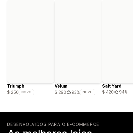
Triumph
Velum
Salt Yard
$ 420
94%
$ 250
$ 290
93%
NOVO
NOVO
DESENVOLVIDOS PARA O E-COMMERCE