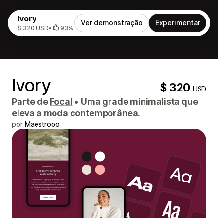
Ivory
Ver demonstração
Experimentar
$ 320 USD
•
93%
Ivory
$ 320
USD
Parte de
Focal
•
Uma grade minimalista que
eleva a moda contemporânea.
por
Maestrooo