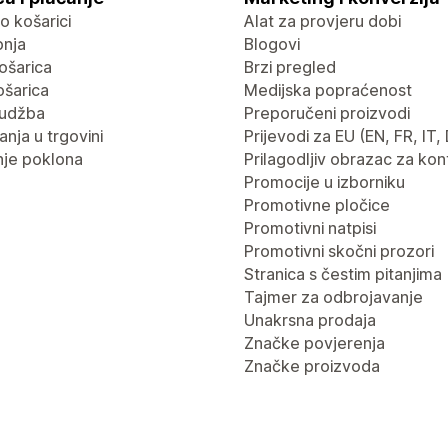
 o košarici
Alat za provjeru dobi
pnja
Blogovi
ošarica
Brzi pregled
ošarica
Medijska popraćenost
rudžba
Preporučeni proizvodi
nja u trgovini
Prijevodi za EU (EN, FR, IT,
je poklona
Prilagodljiv obrazac za kon
Promocije u izborniku
Promotivne pločice
Promotivni natpisi
Promotivni skočni prozori
Stranica s čestim pitanjima
Tajmer za odbrojavanje
Unakrsna prodaja
Značke povjerenja
Značke proizvoda