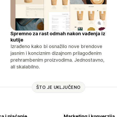
Spremno za rast odmah nakon vađenja iz
kutije
Izrađeno kako bi osnažilo nove brendove
jasnim i konciznim dizajnom prilagođenim
prehrambenim proizvodima. Jednostavno,
ali skalabilno.
ŠTO JE UKLJUČENO
a i plaćanje
Marketing i konverzija