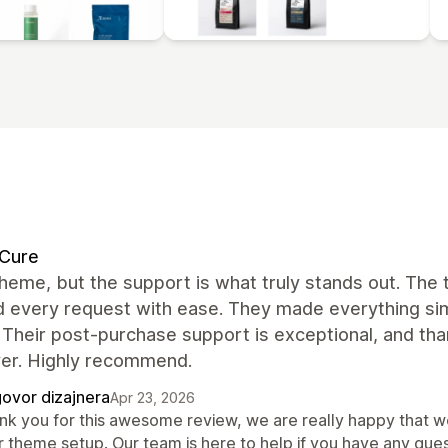
dCure
heme, but the support is what truly stands out. The
 every request with ease. They made everything simp
 Their post-purchase support is exceptional, and tha
ver. Highly recommend.
ovor dizajnera
Apr 23, 2026
nk you for this awesome review, we are really happy that w
r theme setup. Our team is here to help if you have any ques