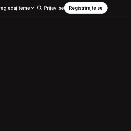
regledaj teme
Prijavi se
Registrirajte se