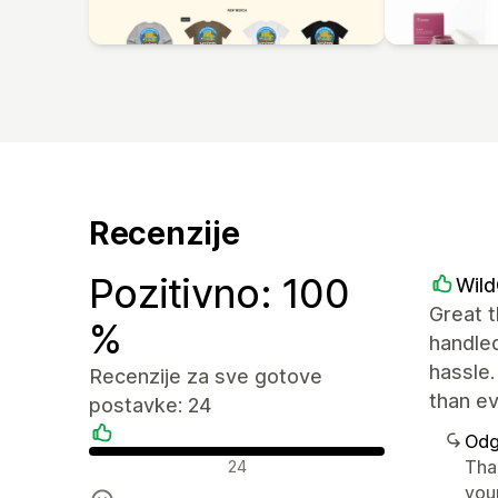
Recenzije
Pozitivno: 100
Wil
Great t
%
handled
hassle.
Recenzije za sve gotove
than e
postavke: 24
Odg
Pozitivne recenzije
Tha
24
you