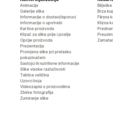
Animacija
Bilješke
Galerije slika
Brza ku
Informacije o dostavi/isporuci
Fiksna k
Informacije o upotrebi
Klizna k
Kartice proizvoda
Predna
Klizač za slike prije i poslije
Preuzima
Opcije proizvoda
Zamatan
Prezentacija
Promjena slike pri prelasku
pokazivačem
Sastojci ili nutritivne informacije
Slike visoke razlučivosti
Tablica veličina
Uzorci boja
Videozapisi o proizvodima
Zbirke fotografija
Zumiranje slike