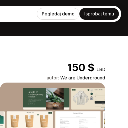
Pogledaj demo
Isprobaj temu
150 $
USD
autor:
We are Underground