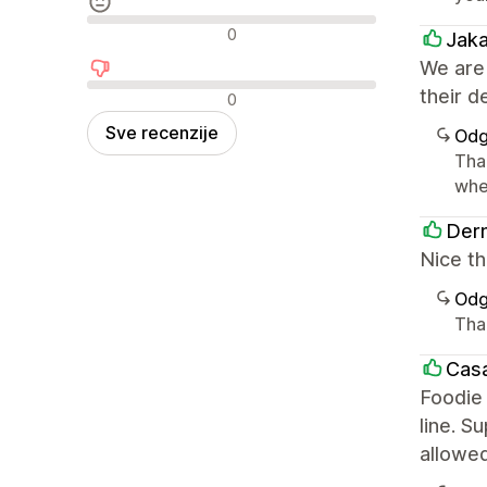
Neutralne recenzije
0
Jak
We are
Negativne recenzije
their d
0
Sve recenzije
Odg
Tha
whe
Derm
Nice th
Odg
Tha
Casa
Foodie 
line. S
allowe