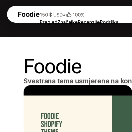
Foodie
150 $ USD
•
100%
Pregled
Značajke
Recenzije
Podrška
Foodie
Svestrana tema usmjerena na konve