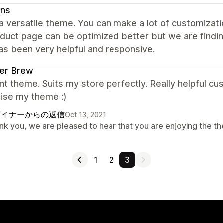
ns
 a versatile theme. You can make a lot of customizat
duct page can be optimized better but we are findi
as been very helpful and responsive.
ter Brew
nt theme. Suits my store perfectly. Really helpful 
ise my theme :)
ザイナーからの返信
Oct 13, 2021
nk you, we are pleased to hear that you are enjoying the t
1
2
3