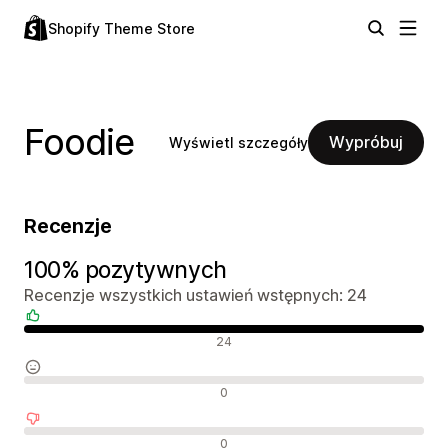
Shopify Theme Store
Foodie
Wypróbuj
Wyświetl szczegóły
Recenzje
100% pozytywnych
Recenzje wszystkich ustawień wstępnych: 24
Pozytywne recenzje
24
Neutralne recenzje
0
Negatywne recenzje
0