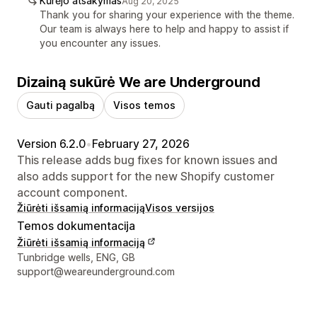
Kūrėjo atsakymas
Aug 20, 2025
Thank you for sharing your experience with the theme.
Our team is always here to help and happy to assist if
you encounter any issues.
Dizainą sukūrė We are Underground
Gauti pagalbą
Visos temos
Version 6.2.0
•
February 27, 2026
This release adds bug fixes for known issues and
also adds support for the new Shopify customer
account component.
Žiūrėti išsamią informaciją
Visos versijos
Temos dokumentacija
Žiūrėti išsamią informaciją
Kūrėjo kontaktiniai duomenys
Tunbridge wells, ENG, GB
support@weareunderground.com