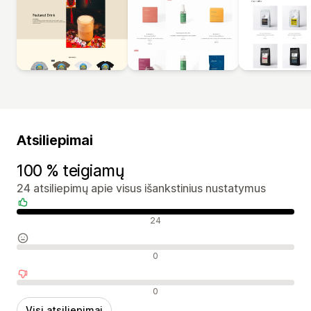
Atsiliepimai
100 % teigiamų
24 atsiliepimų apie visus išankstinius nustatymus
Teigiami atsiliepimai
24
Neutralūs atsiliepimai
0
Neigiami atsiliepimai
0
Visi atsiliepimai