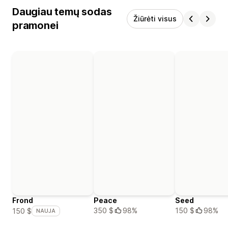
Daugiau temų sodas
Žiūrėti visus
pramonei
Frond
Peace
Seed
350 $
98%
150 $
98%
150 $
NAUJA