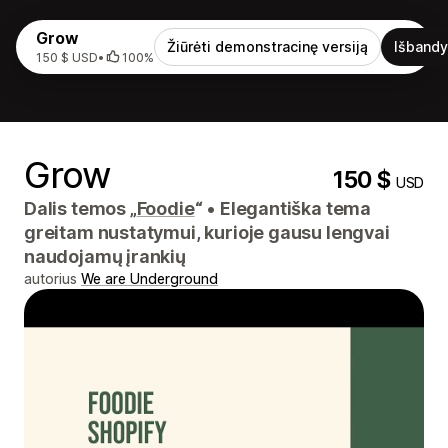
Grow
Žiūrėti demonstracinę versiją
Išbandy
150 $ USD
•
100%
Grow
150 $
USD
Dalis temos „
Foodie
“
•
Elegantiška tema
greitam nustatymui, kurioje gausu lengvai
naudojamų įrankių
autorius
We are Underground