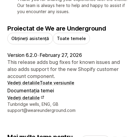
Our team is always here to help and happy to assist if
you encounter any issues.
Proiectat de We are Underground
Obțineți asistență
Toate temele
Version 6.2.0
•
February 27, 2026
This release adds bug fixes for known issues and
also adds support for the new Shopify customer
account component.
Vedeți detaliile
Toate versiunile
Documentația temei
Vedeți detaliile
Detaliile de contact ale designerului
Tunbridge wells, ENG, GB
support@weareunderground.com
Mai multe teme pentru