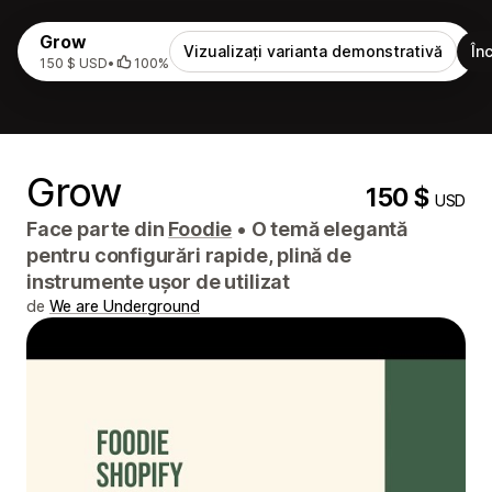
Grow
Vizualizați varianta demonstrativă
În
150 $ USD
•
100%
Grow
150 $
USD
Face parte din
Foodie
•
O temă elegantă
pentru configurări rapide, plină de
instrumente ușor de utilizat
de
We are Underground