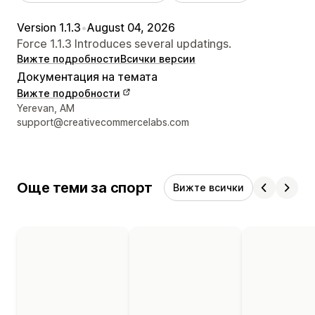
Version 1.1.3
•
August 04, 2026
Force 1.1.3 Introduces several updatings.
Вижте подробности
Всички версии
Документация на темата
Вижте подробности
Данни за връзка с дизайнера
Yerevan, AM
support@creativecommercelabs.com
Още теми за спорт
Вижте всички