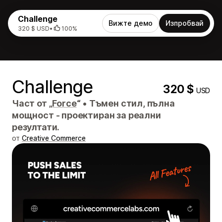
Challenge
Вижте демо
Изпробвай
320 $ USD
•
100%
Challenge
320 $
USD
Част от „
Force
“
•
Тъмен стил, пълна
мощност - проектиран за реални
резултати.
от
Creative Commerce