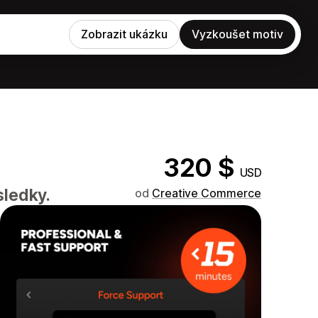
Zobrazit ukázku
Vyzkoušet motiv
320 $
USD
sledky.
od
Creative Commerce