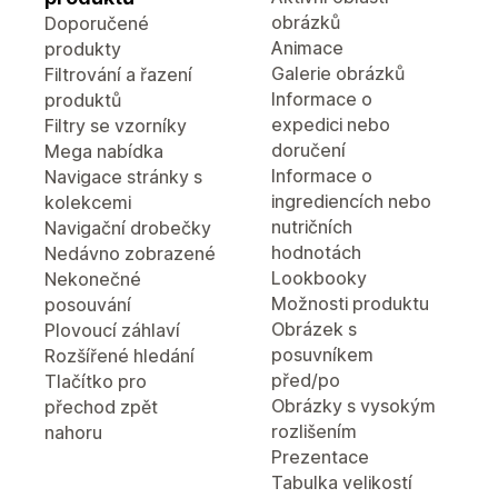
obrázků
Doporučené
Animace
produkty
Galerie obrázků
Filtrování a řazení
Informace o
produktů
expedici nebo
Filtry se vzorníky
doručení
Mega nabídka
Informace o
Navigace stránky s
ingrediencích nebo
kolekcemi
nutričních
Navigační drobečky
hodnotách
Nedávno zobrazené
Lookbooky
Nekonečné
Možnosti produktu
posouvání
Obrázek s
Plovoucí záhlaví
posuvníkem
Rozšířené hledání
před/po
Tlačítko pro
Obrázky s vysokým
přechod zpět
rozlišením
nahoru
Prezentace
Tabulka velikostí