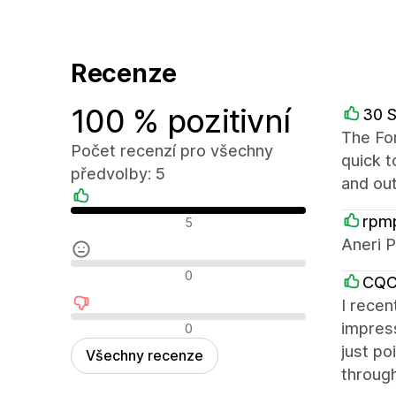
Recenze
100 % pozitivní
30 
The Fo
Počet recenzí pro všechny
quick 
předvolby: 5
and ou
Pozitivní recenze
rpm
5
Aneri P
Neutrální recenze
0
CQC 
I recen
Negativní recenze
impress
0
just po
Všechny recenze
through