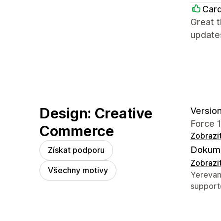
Card
Great t
updates
Design: Creative
Version
Force 1
Commerce
Zobrazi
Dokume
Získat podporu
Zobrazi
Všechny motivy
Kontaktn
Yerevan
suppor