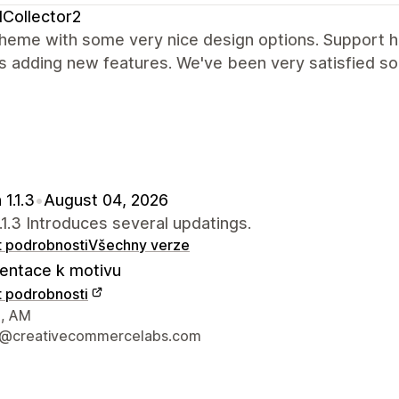
Collector2
heme with some very nice design options. Support h
 adding new features. We've been very satisfied so 
 1.1.3
•
August 04, 2026
.1.3 Introduces several updatings.
t podrobnosti
Všechny verze
ntace k motivu
t podrobnosti
í údaje designéra
, AM
t@creativecommercelabs.com